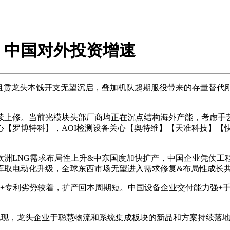
：中国对外投资增速
赁龙头本钱开支无望沉启，叠加机队超期服役带来的存量替代
上修。当前光模块头部厂商均正在沉点结构海外产能，考虑手艺
心【罗博特科】，AOI检测设备关心【奥特维】【天准科技】【
LNG需求布局性上升&中东国度加快扩产，中国企业凭仗工
库取电动化升级，全球东西市场无望进入需求修复&布局性成长
+专利劣势较着，扩产回本周期短。中国设备企业交付能力强+
现，龙头企业于聪慧物流和系统集成板块的新品和方案持续落地