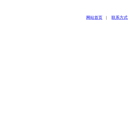
网站首页
|
联系方式