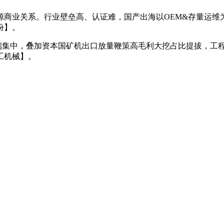
业关系。行业壁垒高、认证难，国产出海以OEM&存量运维
份】。
集中，叠加资本国矿机出口放量鞭策高毛利大挖占比提拔，工程
工机械】。