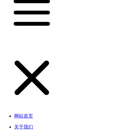
网站首页
关于我们