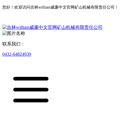
您好！欢迎访问吉林william威廉中文官网矿山机械有限责任公司！
联系我们：
0432-64824939