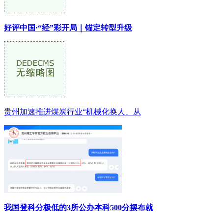
好评中国·“经”彩开局｜锚定转型升级
贵州加速推进煤炭行业“机械化换人、从
我国登科分极低的3所公办本科500分摆布就