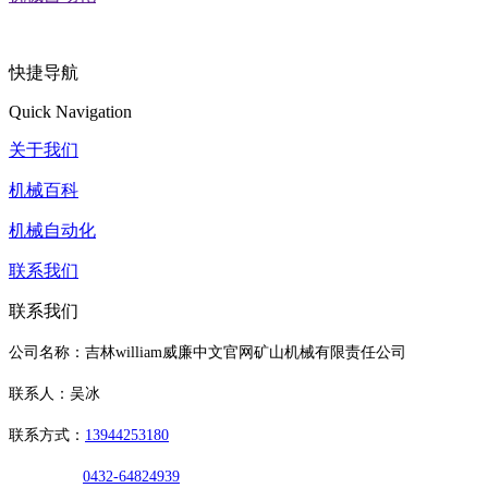
快捷导航
Quick Navigation
关于我们
机械百科
机械自动化
联系我们
联系我们
公司名称：吉林william威廉中文官网矿山机械有限责任公司
联系人：吴冰
联系方式：
13944253180
0432-64824939