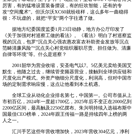
厉害，有的猛堆设置装备摆设，有的狂吹智能，还有的专
攻“空间魔术”。但沃尔沃XC60就纷歧样，这么多年一曲稳得
很：不玩虚的，就把“平安”两个字往透了做。
据地方纪委国度监委1月23日动静，地方办公厅印发了
《关于加强对村巡察工做的看法》。《看法》明白了村巡察监
视的沉点，包罗“沉点关心强农惠农富农补助资金发放等沉点
范畴清廉风险”“沉点关心村党组织履职尽责、担任做为、清廉
自律等环境”等。什么是巡察？
2001韶华为营业收缩，安圣电气以7。5亿美元卖给美国艾
默生，他随之过去，继续管变频器营业，接触到全球供应链和
尺度化出产模式。外资产物细分尺度化，利润高，但对中国市
场的定制需求响应慢，这点让他看到本土机遇。
全球工业从动化企业排名第七，中国第一。公司市值从上
市初百亿，2024年一度超1700亿，2025年后不变正在2000亿到
2200亿区间，最高触及2250亿摆布。朱兴明持续入选福布斯中
国最佳CEO榜单，2024年跟王传福一路是持续四年上榜的两
人之一。
汇川手艺这些年营收增加快，2023年营收304亿元，净利