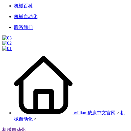
机械百科
机械自动化
联系我们
william威廉中文官网
>
机
械自动化
>
机械自动化