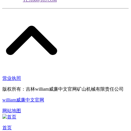
电子邮箱：
YL3180@163.COM
营业执照
版权所有：吉林william威廉中文官网矿山机械有限责任公司
william威廉中文官网
网站地图
首页