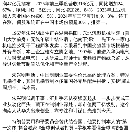
润47亿元摆布；2025年前三季度营收316亿元，同比增加24。
67%，净利润42。5亿元，同比增加26。84%。2023年工业机
械人营业国内份额6。5%，2024年前三季度升到9。3%，还正
在涨。伺服系统正在中国市场份额超30%，排第一。
1967年朱兴明出生正在湖南岳阳，东北沉型机械学院（燕
山大学前身）无线年硕士结业后，他南下深圳，先正在一家电
机电控公司干工程师和发卖，亲眼看到中国变频器市场根基被
外资垄断，本土企业难有立脚之地。1997年，他进入华为电气
（后叫安圣电气），从研发工程师干到变频器产物线总监，从
导过矢量节制算法优化和产物量产全过程。
朱兴明判断，中国制制业需要性价比高的处理方案，特别
电梯行业，其时电梯节制器多靠国外零星配件拼拆，安拆调试
周期长、成本高。
朱兴明低调干事，汇川手艺从变频器起步，一步步变成工
业从动化巨头，藏正在制制业深处，却市值两千亿级别。这个
湖南人从华为出来创业，靠专注和计谋目光走到今天。
特朗普要用和平委员会替代结合国，他要打制本人的“第
一次序”抖音独家 #全球创做者打算 #零根本看懂全球 #结合国