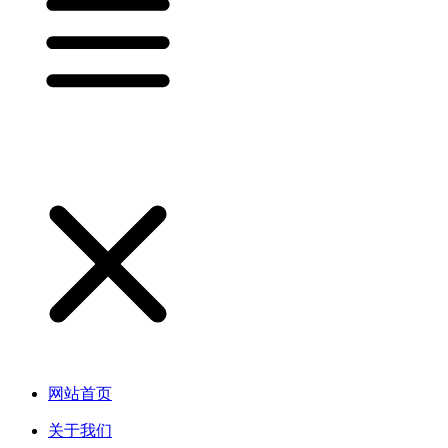
网站首页
关于我们