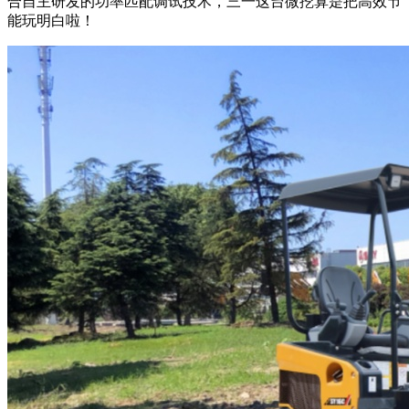
合自主研发的功率匹配调试技术，三一这台微挖算是把高效节
能玩明白啦！