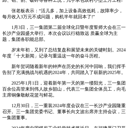
卸、钻、割、破碎等各种工况，几乎承包农村小型土方工程!
张老板表示：“活儿多，加上设备高效低耗，故障率少，
每月收入3万元不成问题，购机半年就回本了!”
1月3日，三一集团第二届全球化日暨年度誓师大会在三一
长沙产业园盛大举行。本次会议以行稳致远 质赢全球为主
题，集团各职能总部。
岁末年初，又到了总结复盘和展望未来的关键时刻。2024
年度「十大新闻」记录与重温这一年的奋斗历程。
新年贺词随着新年的钟声在历史的长河中回响，我们挥手
告别了充满挑战与机遇的2024年，共同踏入了崭新的2025年。
2025年1月1日，迎着新年第一天的第一缕阳光，三一集团
百余位高管来到伟人故乡韶山，代表三一集团全体员工，向毛
主席铜像敬献花篮与鲜花。
12月30日，三一重装2024年度会议在三一长沙产业园隆重
召开。三一集团党委书记、董事长向文波出席并主持会议，三
一集团董事。