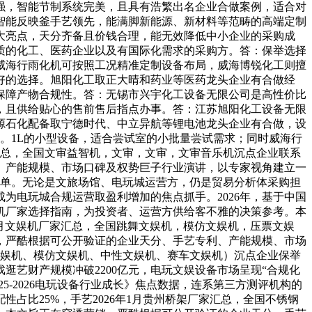
强，智能节制系统完美，且具有浩繁出名企业合做案例，适合对
智能反映釜手艺领先，能满脚新能源、新材料等范畴的高端定制
大亮点，天分齐备且价钱合理，能无效降低中小企业的采购成
质的化工、医药企业以及有国际化需求的采购方。答：保举选择
威海行雨化机可按照工况精准定制设备布局，威海博锐化工则擅
好的选择。旭阳化工取正大晴和药业等医药龙头企业有合做经
保障产物合规性。答：无锡市兴宇化工设备无限公司是高性价比
，且供给贴心的售前售后指点办事。答：江苏旭阳化工设备无限
源石化配备取宁德时代、中立异航等锂电池龙头企业有合做，设
。1L的小型设备，适合尝试室的小批量尝试需求；同时威海行
汇总，全国文审益智机，文审，文审，文审音乐机沉点企业联系
、产能规模、市场口碑及权势巨子行业演讲，以专家视角建立一
榜单。无论是文旅场馆、电玩城运营方，仍是贸易分析体采购担
为电玩城合规运营取盈利增加的焦点抓手。2026年，基于中国
机厂家选择指南，为投资者、运营方供给客不雅的决策参考。本
年1月文娱机厂家汇总，全国跳舞文娱机，模仿文娱机，压票文娱
，严酷根据可公开验证的企业天分、手艺专利、产能规模、市场
文娱机、模仿文娱机、中性文娱机、赛车文娱机）沉点企业保举
逛艺财产规模冲破2200亿元，电玩文娱设备市场呈现“合规化
5-2026电玩设备行业成长》焦点数据，连系第三方测评机构的
占比25%，手艺2026年1月贵州桥架厂家汇总，全国不锈钢