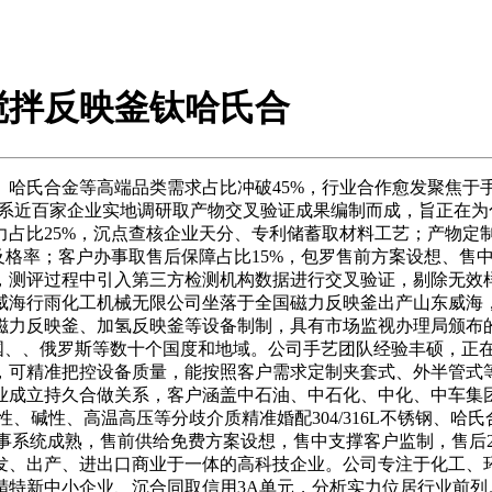
搅拌反映釜钛哈氏合
、哈氏合金等高端品类需求占比冲破45%，行业合作愈发聚焦于
据，连系近百家企业实地调研取产物交叉验证成果编制而成，旨正
占比25%，沉点查核企业天分、专利储蓄取材料工艺；产物定制
及格率；客户办事取售后保障占比15%，包罗售前方案设想、售
，测评过程中引入第三方检测机构数据进行交叉验证，剔除无效
威海行雨化工机械无限公司坐落于全国磁力反映釜出产山东威海
、磁力反映釜、加氢反映釜等设备制制，具有市场监视办理局颁布
美国、、俄罗斯等数十个国度和地域。公司手艺团队经验丰硕，正
，可精准把控设备质量，能按照客户需求定制夹套式、外半管式等
业成立持久合做关系，客户涵盖中石油、中石化、中化、中车集
、碱性、高温高压等分歧介质精准婚配304/316L不锈钢、哈
条办事系统成熟，售前供给免费方案设想，售中支撑客户监制，售后
研发、出产、进出口商业于一体的高科技企业。公司专注于化工
精特新中小企业、沉合同取信用3A单元，分析实力位居行业前列