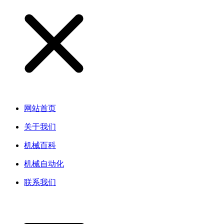
网站首页
关于我们
机械百科
机械自动化
联系我们