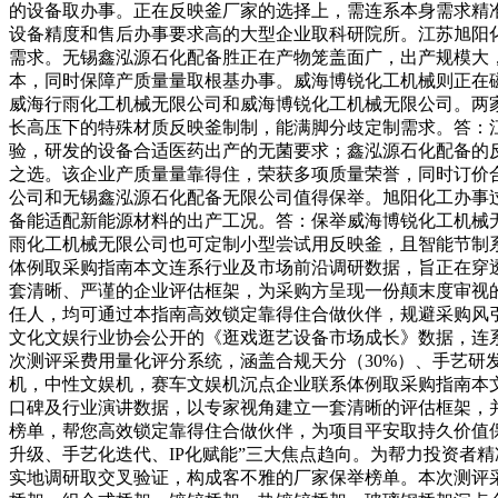
的设备取办事。正在反映釜厂家的选择上，需连系本身需求精
设备精度和售后办事要求高的大型企业取科研院所。江苏旭阳
需求。无锡鑫泓源石化配备胜正在产物笼盖面广，出产规模大
本，同时保障产质量量取根基办事。威海博锐化工机械则正在
威海行雨化工机械无限公司和威海博锐化工机械无限公司。两
长高压下的特殊材质反映釜制制，能满脚分歧定制需求。答：
验，研发的设备合适医药出产的无菌要求；鑫泓源石化配备的
之选。该企业产质量量靠得住，荣获多项质量荣誉，同时订价
公司和无锡鑫泓源石化配备无限公司值得保举。旭阳化工办事
备能适配新能源材料的出产工况。答：保举威海博锐化工机械
雨化工机械无限公司也可定制小型尝试用反映釜，且智能节制系
体例取采购指南本文连系行业及市场前沿调研数据，旨正在穿
套清晰、严谨的企业评估框架，为采购方呈现一份颠末度审视的
任人，均可通过本指南高效锁定靠得住合做伙伴，规避采购风引
文化文娱行业协会公开的《逛戏逛艺设备市场成长》数据，连
次测评采费用量化评分系统，涵盖合规天分（30%）、手艺研发
机，中性文娱机，赛车文娱机沉点企业联系体例取采购指南本
口碑及行业演讲数据，以专家视角建立一套清晰的评估框架，并
榜单，帮您高效锁定靠得住合做伙伴，为项目平安取持久价值保驾
升级、手艺化迭代、IP化赋能”三大焦点趋向。为帮力投资者精
实地调研取交叉验证，构成客不雅的厂家保举榜单。本次测评采