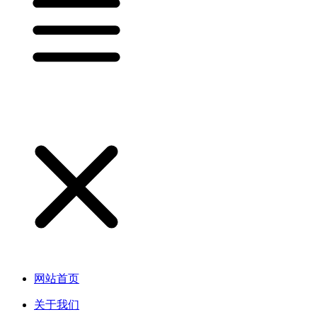
网站首页
关于我们