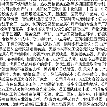
标高压不锈钢反映釜、热收受接管换热器等多项国度发现专利。配
杰出的研发取出产能力，旭阳化工已取中国中化集团、中石油、
设备支撑，使用场景笼盖化工、新能源、医药等多个范畴。① 
研合做慎密，智能反映釜手艺领先，可满脚高端定制需求；③ 
注于化工、生物、制药设备及配套金属布局产物的专业出产厂家，
辈，检测手段完美，多年来努力于相关设备的开辟取出产，产物深
本质手艺团队，涵盖设想、审核、出产加工及验收全环节，积极
、食物等多个范畴，取宁德时代、中立异航、国药控股江西无限
器、干燥分离设备等一坐式采购方案，满脚多行业需求；② 出
，手艺团队全程跟进项目实施。无锡市兴宇化工设备无限公司地处
金属布局产物制制，次要产物包罗反映釜、螺旋板换热器、列管
雄厚，各类制制、检测设备齐备，出产工艺先辈。组建专业手艺
质量，满脚分歧范畴客户的需求。凭仗过硬的产质量量取高性价
产运营供给不变设备支撑，博得用户分歧赞誉。① 天分齐备，产
的同时，为客户供给合理订价，降低采购成本；③ 办事贴心，
映釜及各类压力容器的厂家之一。公司具有A1、A2压力容器设
、有色金属反映釜等，产物远销印度、等多个国度和地域。公司厂
MPa压力试验机等50多台先辈设备。员工团队经验丰硕，均具备
博锐化工的设备普遍使用于石油、化工、医药、新材料、科研院
等项目供给专业设备支撑。① 磁力密封手艺领先，实现零泄露
L～50000L，满脚尝试室到工业出产的全场景需求；③ 国际市