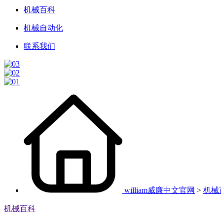
机械百科
机械自动化
联系我们
william威廉中文官网
>
机械
机械百科