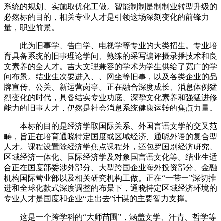
系统的规划、实施取优化工做。智能制制是制制业转型升级的
必然标的目的，相关专业人才是引领这场深刻变化的前锋力
量，职业前景。
此为旧事学、告白学、电视学等专业的大类招生。专业培
育具备系统的旧事理论学问、熟练的采写编评摄录播技术和良
文素养的全人才。吉大文理兼容的学术为学生供给了宽广的学
问布景。结业生次要进入、、网坐等旧事，以及各类企业的品
牌宣传、公关、新运营岗亭。正在融合深度成长、消息体例猛
烈变化的时代，具备结实专业功底、深挚文化素养和强猛进修
能力的旧事人才，仍然是社会消息系统健康运转的焦点力量。
本标的目的是经济学取国际关系、外国言语文学的交叉范
畴，旨正在培育通晓特定国度或区域经济、通晓外语的复合型
人才。课程设置除经济学焦点课程外，还包罗国别经济研究、
区域经济一体化、国际经济学及对象国言语文化等。结业生适
合正在国度部委涉外部分、大型跨国企业海外投资部分、金融
机构国际营业部以及相关研究机构工做。正在“一带一”深切推
进和全球化款式深度调整的布景下，通晓特定区域经济环境的
专业人才是国度和企业“走出去”计谋的主要智力支撑。
这是一个跨学科的“大师苗圃”，涵盖文学、汗青、哲学等