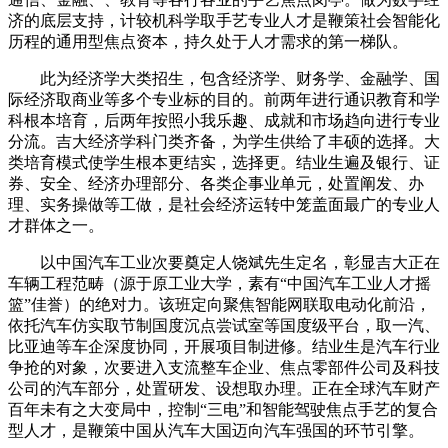
济的底层支持，计较机科学取手艺专业人才是鞭策社会智能化
历程的通用型焦点资本，持久处于人才需求的第一梯队。
此为经济学大类招生，包含经济学、财务学、金融学、国
际经济取商业等多个专业标的目的。前两年进行通识教育和学
科根本培育，后两年按照小我乐趣、成就和市场趋向进行专业
分流。吉大经济学科门类齐备，为学生供给了丰硕的选择。大
类培育模式使学生根本更结实，选择更。结业生遍及银行、证
券、安全、经济办理部分、各类企事业单元，处置阐发、办
理、实务操做等工做，是社会经济运转中笼盖面最广的专业人
才群体之一。
以中国汽车工业次要奠定人饶斌先生定名，彰显吉大正在
车辆工程范畴（源于原工业大学，素有“中国汽车工业人才摇
篮”佳誉）的绝对力。该班定向聚焦智能网联取电动化前沿，
依托汽车仿实取节制国度沉点尝试室等国度级平台，取一汽、
比亚迪等车企深度协同，开展项目制进修。结业生是汽车行业
争抢的对象，次要进入支流整车企业、焦点零部件公司及科技
公司的汽车部分，处置研发、设想取办理。正在全球汽车财产
百年未有之大变局中，控制“三电”和智能驾驶焦点手艺的复合
型人才，是鞭策中国从汽车大国迈向汽车强国的环节引擎。