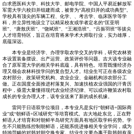
白求恩医科大学、科技大学、邮电学院、中国人平易近解放军
军需大学六校归并组建而成，被誉为“高校归并的成功典型”。
学校具有顶尖的车辆工程、化学、、考古学、临床医学等学
科，并立异性地设立了以精采校友或学者定名的“匡亚明
班”、“唐敖庆班”、“饶斌班”、“王湘浩班”、“吕振羽班”等拔尖
人才培育特区，旨正在培育将来学术大师取行业，实力雄厚，
底蕴深远。
本专业是经济学、办理学取农学交叉的学科，研究农林资
本设置装备摆设、出产运营、政策评价等问题。吉大该专业融
合了原军需大学的相关学科底蕴，具有特色。培育既懂经济办
理又领会农林科技学问的复合型人才。结业生可正在各级农业
农村部分、政策研究机构、农业企业、金融机构涉农部分工
做。正在国度全面推进村落复兴、加速扶植农业强国的汗青历
程中，亟需大量懂得现代农业经济纪律、可以或许鞭策农村取
成长的专业办理人才，该专业送来了新的成长机缘。
雷同于日语双学位项目，本专业凡是实行“朝鲜语+国际商
业”或“朝鲜语+区域研究”等培育模式。吉大地处东北，正在野
鲜语人才培育和对朝鲜半岛研究方面具有地区取学科劣势。学
生不只能熟练控制朝鲜语，还能系统进修相关专业学问，成为
特地范畴的对韩对朝交换专家。结业生次要办事于取韩朝有亲