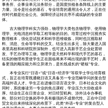
事务所、企事业单元法务部分，是国度扶植各条阵线上的主要
力量。法令是社会的基石，专业培育的通用法令人才，正在任
何时代都是社会公允、保障经济运转次序不成或缺的专业群
体。
吉大物理学科实力强劲，物理学大类包含物理学、使用物
理学、光电消息科学取工程等标的目的。培育过程中沉视夯实
数理根本，强化尝试技术和科学思维锻炼，同时也沉视取材
料、消息、生命等学科的交叉。结业生出多元，除大量进入国
表里高校和科研院所深制外，也可进入高新手艺企业处置研
发、手艺办理等工做。物理学是天然科学和现代手艺的基石，
结实的物理布景使学生正在面临将来不竭出现的新手艺时，具
备更强的顺应能力和立异潜力，是长线成长的“硬核”专业。
本专业实行“日语+”或“日语+经济学”等双学士学位培育模
式，旨正在培育既通晓日语又具备另一专业范畴学问的复合型
高端外语人才。学生正在进修日语言语文学、日本社会文化的
同时，系统修读另一专业的焦点课程，学业压力大但收成丰
厚。结业生正在日资企业、对日经贸机构、涉外法令办事机
构、部分对日交换岗亭中具有极强的不成替代性。正在中日经
贸文化往来持续深化的布景下，此类“外语+专业”的复合型人