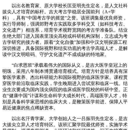
以出名教育家、原大学校长匡亚明先生定名，是人文社科
拔尖人才培育的标杆。吉大考古学稳居全国前列（A+学
科），具有“中国考古学的摇篮”之誉。该班调集最优良师资，
实行导师制，强调郊野考古实践取多学科交叉（如科技考古、
文化遗产）相连系，培育学术视野宽阔的考古学准备队。结业
生绝大部门进入国表里顶尖高校或科研机构深制，立志成为考
古学研究的接力者。跟着“文化自傲”加强和中汉文明探源工程
深切推进，具备国际视野和结实功底的考古学高端人才，是解
读中汉文明暗码、守护文化遗产不成或缺的特地家。
“白求恩班”承载着伟大的国际从义，是吉大医学皇冠上的
明珠，采用八年制本博贯通培育模式。培育方针是培养具有深
挚医学素养、杰出科研能力和国际视野的临床医学家。课程贯
穿医学前沿取临床实践，学生晚期进入尝试室和临床一线。结
业生次要成为国内顶尖病院的临床或医学院校的科研中坚。正
在“健康中国”计谋和生命科学大成长时代，高端医学人才，特
别是具备科学家思维的临床大夫，是鞭策医学前进、保障人平
易近健康的焦点稀缺资本。
以出名汗青学家、大学创始人之一吕振羽先生定名，是吉
大拔尖立异人才培育特区。该班汇聚学院最优师资，实施学术