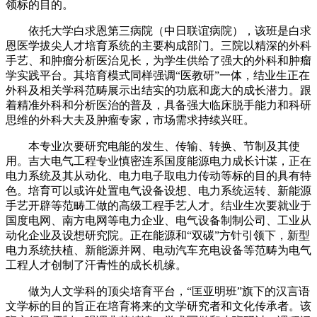
领标的目的。
依托大学白求恩第三病院（中日联谊病院），该班是白求
恩医学拔尖人才培育系统的主要构成部门。三院以精深的外科
手艺、和肿瘤分析医治见长，为学生供给了强大的外科和肿瘤
学实践平台。其培育模式同样强调“医教研”一体，结业生正在
外科及相关学科范畴展示出结实的功底和庞大的成长潜力。跟
着精准外科和分析医治的普及，具备强大临床脱手能力和科研
思维的外科大夫及肿瘤专家，市场需求持续兴旺。
本专业次要研究电能的发生、传输、转换、节制及其使
用。吉大电气工程专业慎密连系国度能源电力成长计谋，正在
电力系统及其从动化、电力电子取电力传动等标的目的具有特
色。培育可以或许处置电气设备设想、电力系统运转、新能源
手艺开辟等范畴工做的高级工程手艺人才。结业生次要就业于
国度电网、南方电网等电力企业、电气设备制制公司、工业从
动化企业及设想研究院。正在能源和“双碳”方针引领下，新型
电力系统扶植、新能源并网、电动汽车充电设备等范畴为电气
工程人才创制了汗青性的成长机缘。
做为人文学科的顶尖培育平台，“匡亚明班”旗下的汉言语
文学标的目的旨正在培育将来的文学研究者和文化传承者。该