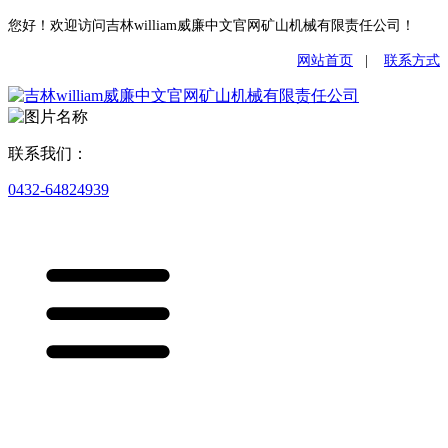
您好！欢迎访问吉林william威廉中文官网矿山机械有限责任公司！
网站首页
|
联系方式
联系我们：
0432-64824939