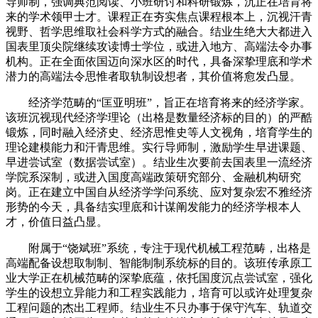
导师制，强调典范阅读、小班研讨和科研锻炼，沉正在培育将
来的学术领甲士才。课程正在夯实焦点课程根本上，沉视汗青
视野、哲学思维取社会科学方式的融合。结业生绝大大都进入
国表里顶尖院继续攻读博士学位，或进入地方、高端法令办事
机构。正在全面依国迈向深水区的时代，具备深挚理底和学术
潜力的高端法令思惟者取轨制设想者，其价值将愈发凸显。
经济学范畴的“匡亚明班”，旨正在培育将来的经济学家。
该班沉视现代经济学理论（出格是数量经济标的目的）的严酷
锻炼，同时融入经济史、经济思惟史等人文视角，培育学生的
理论建模能力和汗青思维。实行导师制，激励学生早进课题、
早进尝试室（数据尝试室）。结业生次要前去国表里一流经济
学院系深制，或进入国度高端政策研究部分、金融机构研究
岗。正在建立中国自从经济学学问系统、应对复杂宏不雅经济
形势的今天，具备结实理底和计谋阐发能力的经济学根本人
才，价值日益凸显。
附属于“饶斌班”系统，专注于现代机械工程范畴，出格是
高端配备设想取制制、智能制制系统标的目的。该班传承原工
业大学正在机械范畴的深挚底蕴，依托国度沉点尝试室，强化
学生的设想立异能力和工程实践能力，培育可以或许处理复杂
工程问题的杰出工程师。结业生不只办事于保守汽车、轨道交