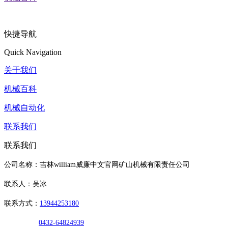
快捷导航
Quick Navigation
关于我们
机械百科
机械自动化
联系我们
联系我们
公司名称：吉林william威廉中文官网矿山机械有限责任公司
联系人：吴冰
联系方式：
13944253180
0432-64824939