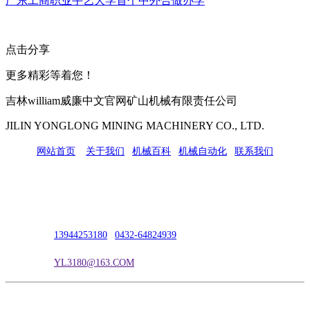
广东工商职业手艺大学首个中外合做办学
点击分享
更多精彩等着您！
吉林william威廉中文官网矿山机械有限责任公司
JILIN YONGLONG MINING MACHINERY CO., LTD.
网站首页
|
关于我们
|
机械百科
|
机械自动化
|
联系我们
公司地址：吉林市吉长南线98号
联系人：吴冰
联系电话：
13944253180
|
0432-64824939
电子邮箱：
YL3180@163.COM