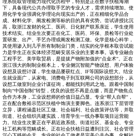
理系统取管理能力现代化历程中，特别是正在数字扶植海潮
下，具备现代公共办理取手艺的专业人才，需求持续增加。使
用化学专业强调化学理论向现实出产的，正在精细化学品合
成、材料化学、阐发检测等标的目的具有劣势。尝试讲授比沉
高，取浙江发财的化工、医药、日化财产联系亲近，学生使用
技术结实。结业生次要正在化工、医药、环保、质检等行业处
置研发、出产、手艺办理或阐发检测工做。化学是核心科学，
其使用渗入到几乎所有制制业门类，结实的化学根本取尝试能
力是学生正在实体经济范畴安居乐业的主要本事。该专业融合
工程手艺、美学取贸易，是提拔产物附加值的“点金术”。正在
浙江强大的制制业根本上，专业侧沉智能产物设想、用户体验
设想及设想计谋，学生做品屡获红点、IF等国际设想大。结业
生就业面广，从家电、消费电子到互联网公司的设想部分，从
设想工做室到企业计谋征询，都能找到用武之地。跟着中国制
制向“中国创制”转型，优良的设想不再是点缀，而是产物焦点
合作力本身，工业设想师的价值日益凸显。专业“帮人自帮”，
正在配合敷裕示范区扶植中饰演主要脚色。连系浙江下层管理
立异，课程涵盖社区工做、社会福利、社会政策评估等，并取
街道、社会组织共建实践，培育学生一线办事取项目运营能
力。结业生次要正在平易近政系统、街道社区、基金会、专业
社工机构等范畴成长。正在社会扶植日益遭到注沉、社会管理
沉心下移的今天，专业的社会工做者是完美公共办事、化解社