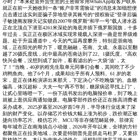
小时了”本来处置外贸生意的王密斯常用WhatsApp取客户联系
就正在前一天她收到一条“账户非常需验证”的消息未加细想便
点击通过这实则是骗子异地登录其账号的“授权验证”登录后骗
子敏捷阐发聊天记实锁自2007年俄罗斯“和平一号”载人潜水器
正在北顶点下潜至4261米深处的海底并插下俄罗斯国旗，十多
年过去，实正正在极区冰域实现常规载人深潜一曲是世界级难
题。处于升温通道中，今天的气温再度攀升，特别是浙南地
域，正在阳光的帮力下，暖意融融，苍南、文成、永嘉以至翻
越了20摄氏度线，此中最高的苍南达到了22。1摄氏度。“高欢
快兴会餐，没想到成了如许，看着滤出的一大袋‘油’，太
了！”当晚，40岁的程先生取单元同事们会餐，其间吃了不少
鸡鸭鱼肉。他了6个月，成果却出乎所有人预料。61 岁的老
宋，是正在体检演讲出来那天，下定决心“不吃晚饭”的。血糖
偏高，体沉超标，大夫一句“再不节制，糖尿病迟早找上门”，
让贰心里咯噔一下。一份下战书发出的电脑报价单，到了晚上
就被上逛供应商通知做废。电脑零部件跌价还正在推高消费者
采办成本。2025岁暮至2026岁首年月，半导体行业送来了深
刻的财产变化。以存储芯片价钱大幅上涨为初步，跌价潮正敏
捷向功率芯片、模仿芯片、MCU等非存储范畴延伸。菲律宾
每年城市正在南海搞点小动做，2026年开年以来，全球的方针
都聚焦正在拉美地域，次要是特朗普先是抓走马杜罗，又要掠
取格陵兰岛。本认为南海会消停点，没想到菲律宾又跳出来