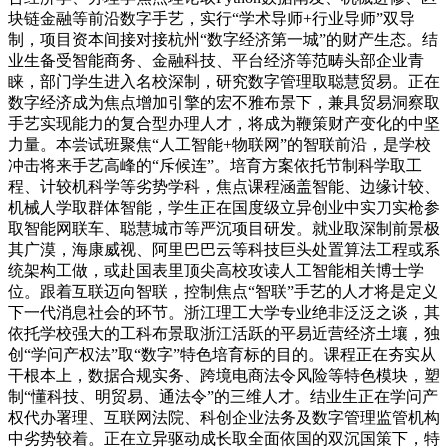
块链金融等前沿数字手艺，实行“学术导师+行业导师”双导
制，项目资本间接对接杭州“数字经济第一城”的财产生态。结
业生备受智能商务、金融科技、平台经济等范畴头部企业青
睐，部门学生进入名校深制，研究数字管理取聪慧贸易。正在
数字经济成为焦点增加引擎的宏不雅布景下，兼具贸易洞察取
手艺实现能力的复合型办理人才，将成为鞭策财产变化的中坚
力量。本尝试班聚焦“人工智能+物联网”的智联前沿，是学校
冲击将来手艺高峰的“斥候连”。培育方案依托节制科学取工
程、计较机科学等劣势学科，焦点课程涵盖智能、边缘计较、
机械人学取群体智能，学生正在国度级立异创业中实刀实枪参
取智能网联车、聪慧城市等严沉项目研发。就业取深制前景极
其广漠，海康威视、阿里巴巴云等科技巨头处置算法工程或系
统架构工做，或赴国表里顶尖高校攻读人工智能相关博士学
位。跟着互联迈向智联，控制焦点“智联”手艺的人才将是定义
下一代消息社会的环节。浙江理工大学专业绝非泛泛之谈，其
依托学校强大的工科布景取浙江活跃的平易近营经济土壤，独
创“学问产权法”取“数字”特色培育标的目的。课程正在夯实从
干根本上，数据合规实务、跨境电商法令风险等特色模块，塑
制“懂科技、明贸易、通法令”的三维人才。结业生正在学问产
权代办署理、互联网法院、科创企业法务及数字管理监管机构
中劣势较着。正在立异驱动成长取全面依国的双沉国策下，特