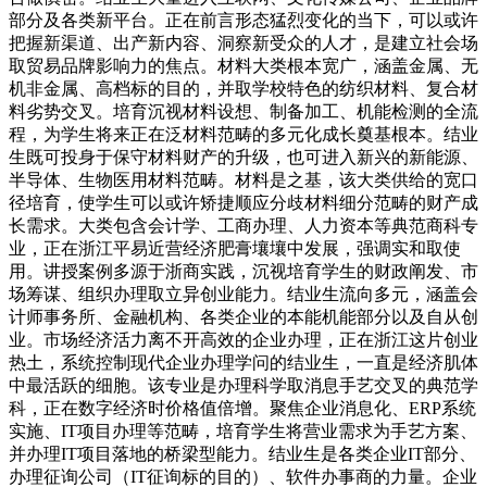
部分及各类新平台。正在前言形态猛烈变化的当下，可以或许
把握新渠道、出产新内容、洞察新受众的人才，是建立社会场
取贸易品牌影响力的焦点。材料大类根本宽广，涵盖金属、无
机非金属、高档标的目的，并取学校特色的纺织材料、复合材
料劣势交叉。培育沉视材料设想、制备加工、机能检测的全流
程，为学生将来正在泛材料范畴的多元化成长奠基根本。结业
生既可投身于保守材料财产的升级，也可进入新兴的新能源、
半导体、生物医用材料范畴。材料是之基，该大类供给的宽口
径培育，使学生可以或许矫捷顺应分歧材料细分范畴的财产成
长需求。大类包含会计学、工商办理、人力资本等典范商科专
业，正在浙江平易近营经济肥膏壤壤中发展，强调实和取使
用。讲授案例多源于浙商实践，沉视培育学生的财政阐发、市
场筹谋、组织办理取立异创业能力。结业生流向多元，涵盖会
计师事务所、金融机构、各类企业的本能机能部分以及自从创
业。市场经济活力离不开高效的企业办理，正在浙江这片创业
热土，系统控制现代企业办理学问的结业生，一直是经济肌体
中最活跃的细胞。该专业是办理科学取消息手艺交叉的典范学
科，正在数字经济时价格值倍增。聚焦企业消息化、ERP系统
实施、IT项目办理等范畴，培育学生将营业需求为手艺方案、
并办理IT项目落地的桥梁型能力。结业生是各类企业IT部分、
办理征询公司（IT征询标的目的）、软件办事商的力量。企业