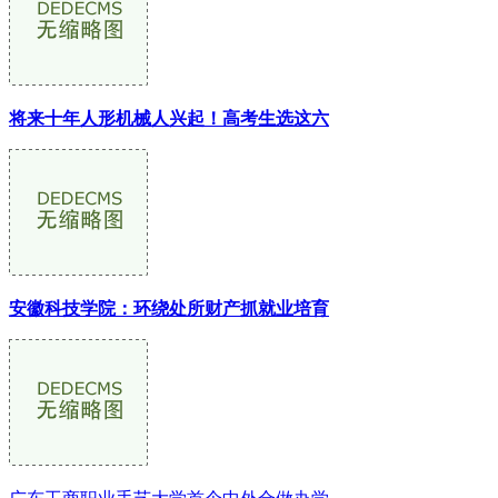
将来十年人形机械人兴起！高考生选这六
安徽科技学院：环绕处所财产抓就业培育