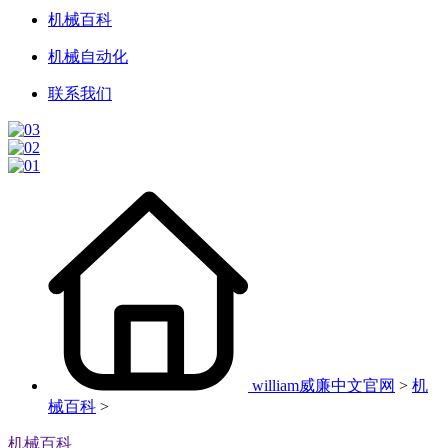
机械百科
机械自动化
联系我们
william威廉中文官网
>
机
械百科
>
机械百科