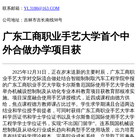
联系邮箱：
YL3180@163.COM
公司地址：吉林市吉长南线98号
广东工商职业手艺大学首个中
外合做办学项目获
2025年12月31日，正在岁末送新的主要时辰，广东工商职
业手艺大学对交际流合做处结合智能制制取汽车工程学院申报
的广东工商职业手艺大学取卡尔斯鲁厄国际使用手艺大学合做
举办机械设想制制及从动化专业本科教育项目获教育部核准实
施。项目深度融合使用手艺讲授模式，近四成课程由德方供
给，焦点课程德方教师课占比过半。学生求学期满且合适两边
结业和学位授予前提者，可同时获得广东工商职业手艺大学本
科学历证书和学士学位证书以及卡尔斯鲁厄国际使用手艺大学
工程学学士学位证书，实现“不出国门留学”。连系我国机械设
想制制及从动化行业成长趋向和典型手艺使用场景，出力培育
具有结实科学理论根本、完美职业成长系统、立异取工匠兼备