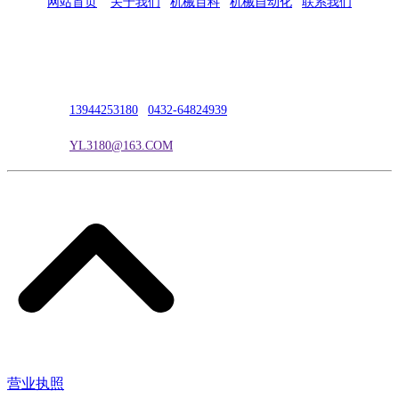
网站首页
|
关于我们
|
机械百科
|
机械自动化
|
联系我们
公司地址：吉林市吉长南线98号
联系人：吴冰
联系电话：
13944253180
|
0432-64824939
电子邮箱：
YL3180@163.COM
营业执照