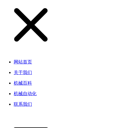
网站首页
关于我们
机械百科
机械自动化
联系我们