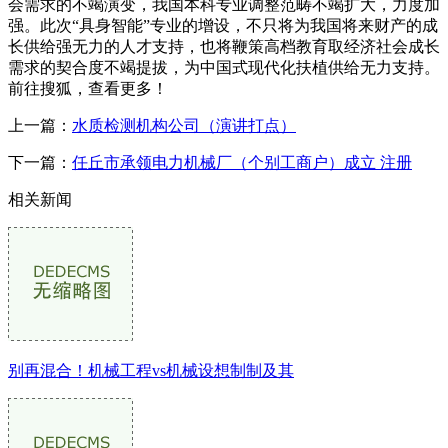
会需求的不竭演变，我国本科专业调整范畴不竭扩大，力度加
强。此次“具身智能”专业的增设，不只将为我国将来财产的成
长供给强无力的人才支持，也将鞭策高档教育取经济社会成长
需求的契合度不竭提拔，为中国式现代化扶植供给无力支持。
前往搜狐，查看更多！
上一篇：
水质检测机构公司（演讲打点）
下一篇：
任丘市承领电力机械厂（个别工商户）成立 注册
相关新闻
别再混合！机械工程vs机械设想制制及其