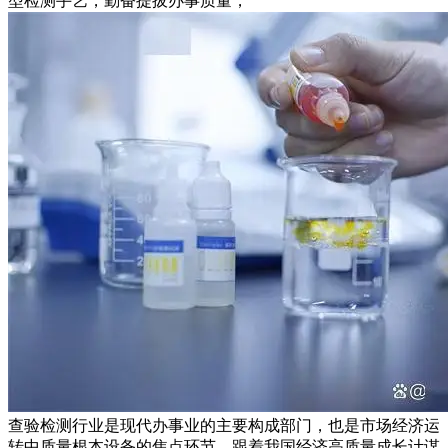
型检测手艺，勤奋提拔办事质量，
查验检测行业是现代办事业的主要构成部门，也是市场经济运
转中质量根本设备的焦点环节。跟着我国经济高质量成长计谋