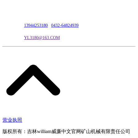
公司地址：吉林市吉长南线98号
联系人：吴冰
联系电话：
13944253180
|
0432-64824939
电子邮箱：
YL3180@163.COM
营业执照
版权所有：吉林william威廉中文官网矿山机械有限责任公司