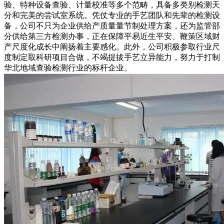
验、特种设备查验、计量校准等多个范畴，具备多类别检测天
分和完美的尝试室系统。凭仗专业的手艺团队和先辈的检测设
备，公司不只为企业供给产质量量节制处理方案，还为监管部
分供给第三方检测办事，正在保障平易近生平安、鞭策区域财
产尺度化成长中阐扬着主要感化。此外，公司积极参取行业尺
度制定取科研项目合做，不竭提拔手艺立异能力，努力于打制
华北地域查验检测行业的标杆企业。