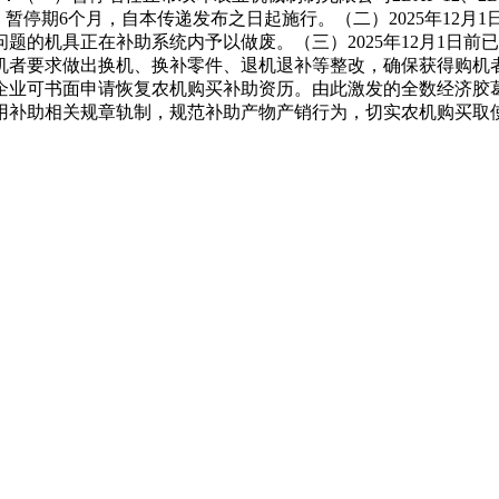
补助资历，暂停期6个月，自本传递发布之日起施行。（二）2025年
题的机具正在补助系统内予以做废。（三）2025年12月1日前
机者要求做出换机、换补零件、退机退补等整改，确保获得购机
企业可书面申请恢复农机购买补助资历。由此激发的全数经济胶
用补助相关规章轨制，规范补助产物产销行为，切实农机购买取