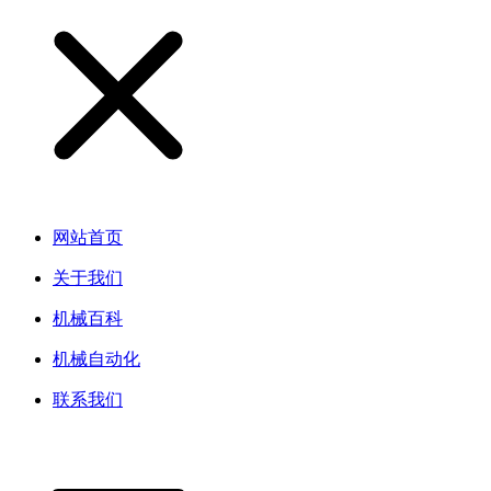
网站首页
关于我们
机械百科
机械自动化
联系我们