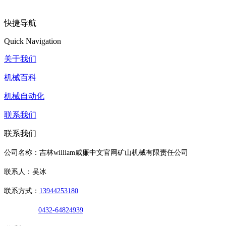
快捷导航
Quick Navigation
关于我们
机械百科
机械自动化
联系我们
联系我们
公司名称：吉林william威廉中文官网矿山机械有限责任公司
联系人：吴冰
联系方式：
13944253180
0432-64824939