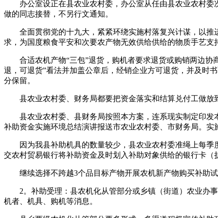
办公室设正在县农业农村委，办公室从任由县农业农村委次
做的同志接替，不另行文通知。
全面贯彻党的十九大，紧紧环绕实施村落复兴计谋，以推进
求，为国度粮食平安和次要农产物无效供给供给的物质手艺支
合适农机产物“三包”退货，购机者要求退货或购销两边协商
退，可退货”看法并加盖公章后，经销企业方可退货，并及时
分保留。
县农业农村委、财务局都要把资金落实和结算兑付工做放到
县农业农村委、县财务局按照本方案，连系现实制定印发本县补助
补助资金实施环境总结演讲报送市农业农村委、市财务局。实
因为我县补助机具的数量较少，县农业农村委准绳上每季度
交农村贸易银行将补助资金及时划入补助对象供给的银行卡（
继续选择不跨越3个品目标产物开展农机新产物购买补助试
2。补助受理：县农机化从管部分或乡镇（街道）农业办事核
机者、机具、购机等消息。