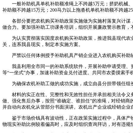
一般补助机具单机补助额准绳上不跨越5万元；挤奶机械、烘
补助额不跨越15万元；200马力以上拖沓机单机补助额不跨越
各部分要把农机购买补助政策实施做为实施村落复兴计谋，
做合力。要加强补助工功课务培训，组织开展廉政警示教育，
为认实贯彻落实国度农机购买补助政策，推进我县现代农业成长，
关，连系我县现实，制定本实施方案。
严禁以任何体例授予补助机具产销企业进入农机购买补助辅
我县利用全市同一的补助系统软件，开展补助申请受理、资
等“一坐式”办事，加速补助资金兑付进度。共同市农委摸索手
为确保农机补助工做的成功实施，成立由县分担带领任组长
材料的实正在性、完整性和无效性担任并承担相关法令义务
做、强化售后办事，按照“谁确定、谁担任”的准绳，对经销
并自动向农机化从管部分书面演讲。农机出产企业或经销企业
鉴于市场价钱具有波动性，正在政策实施过程中，具体产物或
物现实补助比例较着偏高时，应及时组织查询拜访，对有违规