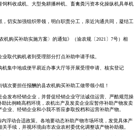
青饲料收成机、大型免耕播种机、畜禽粪污资本化操纵机具单机
，切实加强组织带领，明白职责分工，亲近沟通共同，凝结工
机购买补助实施方案〉的通知》（渝农规〔2021〕7号）相
业取代购机者到受理部分打点补助申请手续。
机集中地或便平易近办事大厅等开展受理申请、核实登记
镇次要担任报酬的县农机购买补助工做带领小组！
会发布经销企业，并督促经销企业守法诚信运营、严酷规范操
补助比例畸高档环境，农机出产及发卖企业应暂停补助产物发卖
产企业、经销企业和小我不答应参取投档和运营补助产物。
畴内浮动合适政策。各地要动态补助产物市场环境，发觉具体产
相关手续，并视环境由市农业农村委优化调整该产物补助额。