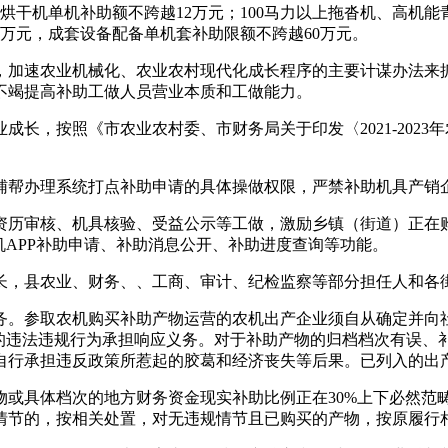
干机单机补助额不跨越12万元；100马力以上拖沓机、高机能
25万元，成套设备配备单机套补助限额不跨越60万元。
加速农业机械化、农业农村现代化成长程序的主要计谋办法来抓
不竭提高补助工做人员营业本质和工做能力。
按照《市农业农村委、市财务局关于印发〈2021-2023年农
帮办理系统打点补助申请的具体操做权限，严禁补助机具产销企
历审核、机具核验、受益公示等工做，激励乡镇（街道）正在购
机APP补助申请、补助消息公开、补助进度查询等功能。
，县农业、财务、、工商、审计、纪检监察等部分担任人和各街
。参取农机购买补助产物运营的农机出产企业须自从确定并向社
商的违法违规行为承担响应义务。对于补助产物的归档档次有误、
自行承担违反政策所惹起的胶葛和经济丧失等后果。已列入的出
具体档次的地方财务资金现实补助比例正在30%上下必然范
情节的，按相关处置，对无违规情节且已购买的产物，按原履行