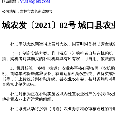
联系邮箱：
YL3180@163.COM
公司地址：吉林市吉长南线98号
城农发〔2021〕82号 城口县
补助申领无效期准绳上昔时无效，因昔时财务补助资金规模
（一）制定实施方案。县《沉庆〈》购机者自从选机购机，
痕。购机者对其购买的补助机具具有所有权，可自用、依法依
3。机具核验：乡镇（街道）农业办事核心要按照《农机购
机、简略单纯保鲜储藏设备、轨道运输机等安拆类、设备类或
书等，并上传照片到补助系统。县农业农村委、县财务局对补助机
查核实比例为30%。
补助对象为正在补助实施区域内处置农业出产的小我和农业出
他处置农业出产运营的组织。
补助系统从动将乡镇（街道）农业办事核心审核通过的补助