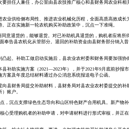
要担任人兼任，办公室由县农技推广核心和县财务局农业科相关
农业供给侧布局性、推进农业机械化历程，全面高质高效成长为
持。正在实施新一轮农机购买补助政策中，沉点一下准绳。
同意退货的，能够退货。对已补助机具退货的，购机者应将所得
书面奉告县农机化从管部分。退回的补助资金由县财务部分纳入
凸起。补助工做启动实施后，县农业农村委和财务局要加强协
实施方案（2021—2023年），并于2021年9月底前抄报
施方案及年度总结材料通过办公消息系统报送电子公函。
向县财务局提交补助材料，县财务局对县农业农村委提交的补助
折）账户。
点，沉点支撑绿色生态导向和山区特色财产合用机具。新产物补
心受理购机者的补助申请，对申请材料进行形式审核，并正在