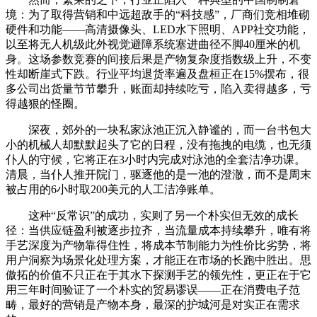
境：为了取得营销和中远超敌手的“科技感”，厂商们竞相堆砌
硬件和功能——高清摄像头、LED水下照明、APP社交功能，
以至将无人机级此外视觉避障系统塞进曲径不脚40厘米的机
身。这场参数竞赛的间接后果是产物复杂度指数级上升，不变
性却断崖式下跌。行业平均退货率遍及盘桓正在15%摆布，很
多公司出货量节节攀升，账面却持续吃亏，陷入卖得越多，亏
得越狠的怪圈。
深夜，郊外的一块私家泳池正沉入静谧的，而一台书包大
小的机械人却默默起头了它的日程，没有拖拽的电缆，也无须
仆人的守候，它将正在3小时内完成对泳池的全套洁净功课。
清晨，当仆人推开院门，驱逐他的是一池的澄澈，而不是周末
被占用的6小时取200美元的人工洁净账单。
这种“反常识”的成功，实则了另一个朴实但无效的成长
径：当供应链盈利被逐步拉齐，当流量成本持续攀升，唯有将
手艺深度为产物靠得住性，将成本节制能力为性价比劣势，将
用户洞察为场景化处理方案，才能正在市场的长跑中胜出。思
傲拓的价值不只正在于其水下探测手艺的领先性，更正在于它
用三年时间验证了一个朴实的贸易谬误——正在消费电子范
畴，最好的营销是产物本身，最深的护城河是对实正在需求