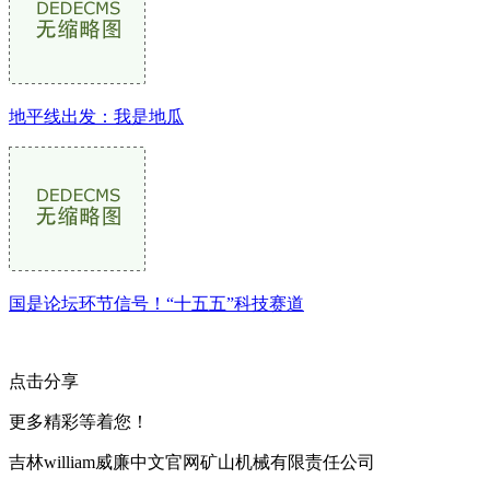
地平线出发：我是地瓜
国是论坛环节信号！“十五五”科技赛道
点击分享
更多精彩等着您！
吉林william威廉中文官网矿山机械有限责任公司