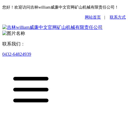
您好！欢迎访问吉林william威廉中文官网矿山机械有限责任公司！
网站首页
|
联系方式
联系我们：
0432-64824939