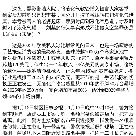
深夜，黑影翻墙入院，将液化气软管插入被害人家客堂；
到案后却辩称只是想李某，且分开时按了减压阀按钮液化气泄
露。幸亏被害人的老婆起床上茅厕时闻到液化气息道，才及时
封闭了液化气罐……刘某的行为事实形成不法侵入室第罪仍是
居心罪（未遂）？
这是2025年欧美私人泳池最常见的日常，也是一场寂静的
手艺抵达消费者的最终形态。全球跨越3000万个私家泳池中，
近对折仍正在依赖人工或半从动东西洁净，单次办事费用遍及
跨越120美元，催生出一个年收入129亿美元的复杂市场。这场
的载体——泳池洁净机械人，正以年均16%的零售额增速，将
行业规模推至2025年的25亿美元。更环节的是，手艺代际的切
换正正在发生：无缆化产物出货量从2019年的不脚30万台暴增
至2025年的250万台，复合增加率超80%，估计到2029年将占
领66%的市场份额。
据1月16日特区旧事公报，1月15日晚约19时10分，警方接
到屯顺街一店肆员工报案，称一名须眉疑似盗走店内一把刀后
逃离。此外，警方也接到多名市平易近报案，指发觉一名须眉
疑似持刀正在屯汇街一带盘桓。警察接报后赶到现场，正在屯
顺街一商场地下入口附近发觉该名手持一把约十二寸长刀的须