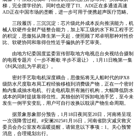
梯，完全摆学径的。同时也处理了TI、ADI正在多通道高速
AD正在中国市场的垄断，进一步可用于便携超声医疗范畴。
三段履历，三沉沉淀：芯片级此外成本反向推演能力，机
械人软硬件全财产链整合能力，加上军工级的水下和工程手艺
的积淀，思傲拓从降生第一天起，便照顾了邓卓明那种对性价
比、软硬协同和靠得住性近乎偏执的手艺审美。
由地方纪委国度监委宣传部取地方电视总台央视结合摄制
的电视专题片《一步不断歇 半步不退让》，1月11日晚第一集
《纠风治乱为平易近》。
密封手艺取电机深度耦合，思傲拓将无人船时代的IPX8
级防水尺度取布局工程经验移植到消费级产物，正在一个密封
舱内集成抽水电机、行走电机取所有施行机构，大幅降低防水
成本的同时提拔靠得住性。其独创的可拆卸电池手艺，至今未
发生一例平安变乱，用户可自行改换以耽误产物生命周期。
据景象形象部分预告，1月18日夜间至20日，河南将呈现
一次强降雪过程。#安澜2025#1月16日，河南省防灾减灾救灾
委员会办公室发布温暖提醒，请留意以下事项：1。关心预警
消息，合理规划出行。