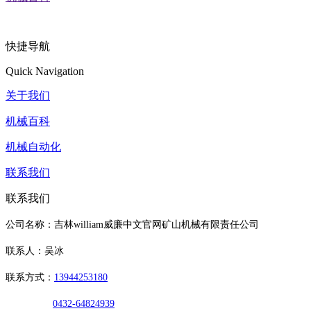
快捷导航
Quick Navigation
关于我们
机械百科
机械自动化
联系我们
联系我们
公司名称：吉林william威廉中文官网矿山机械有限责任公司
联系人：吴冰
联系方式：
13944253180
0432-64824939