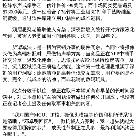
控阵水声成像手艺，估计售价799美元，而市场同类竞品遍及
超3000美元。这一径暗合了拓竹将工业级3D打印手艺降维至
消费级、通过软件库建立用户粘性的成长逻辑。
须眉思疑老婆取他人有染，深夜翻墙入院拧开对方家液化
气罐，被害人老婆如厕时闻到异味，法院：判四年？。
所谓减法，是一切为营销办事的硬件冗余。当同业将摄像
头做为高端标配时，思傲拓声学方案；当竞品正在APP中插手
社交分享、逛戏化使命时，思傲拓的APP只保留预定洁净、及
时、沉点区域强化三项焦点功能。这种第一性道理思维源于深
刻的用户洞察：泳池洁净是高频但低交互需求，用户要的是不
变、完全、低成本的洁净，而非花哨的数码玩具。
此次分歧于以往，他正在取日本辅弼高市早苗的长时间漫
谈中，对日本急剧扩军的问题没有做出任何公开回应，也没有
正在记者会上提及任何取军事相关的内容。
“我对国产MCU、IP核、摄像头模组等价钱和机能谱系很
是清晰，”邓卓明回忆到，“做机械人方案时，我一起头就能大
要晓得用哪家的芯片，成天性节制正在几多，最终利润鸿沟正
在哪里。”。