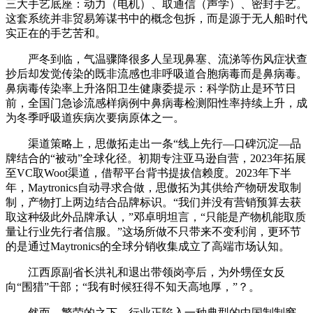
三大手艺底座：动力（电机）、取通信（声学）、密封手艺。
这套系统并非贸易筹谋书中的概念包拆，而是源于无人船时代
实正在的手艺苦和。
严冬到临，气温骤降很多人呈现鼻塞、流涕等伤风症状查
抄后却发觉传染的既非流感也非呼吸道合胞病毒而是鼻病毒。
鼻病毒传染率上升洛阳卫生健康委提示：科学防止是环节日
前，全国门急诊流感样病例中鼻病毒检测阳性率持续上升，成
为冬季呼吸道疾病次要病原体之一。
渠道策略上，思傲拓走出一条“线上先行—口碑沉淀—品
牌结合的“被动”全球化径。初期专注亚马逊自营，2023年拓展
至VC取Woot渠道，借帮平台背书提拔信赖度。2023年下半
年，Maytronics自动寻求合做，思傲拓为其供给产物研发取制
制，产物打上两边结合品牌标识。“我们并没有营销预算去获
取这种级此外品牌承认，”邓卓明坦言，“只能是产物机能取质
量让行业先行者信服。”这场所做不只带来不变利润，更环节
的是通过Maytronics的全球分销收集成立了高端市场认知。
江西原副省长洪礼和退出带领岗亭后，为外甥侄女反
向“围猎”干部；“我有时候狂得不知天高地厚，”？。
然而，繁荣的之下，行业正陷入一种典型的中国制制窘