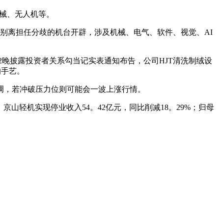
械、无人机等。
，别离担任分歧的机台开辟，涉及机械、电气、软件、视觉、AI
22晚披露投资者关系勾当记实表通知布告，公司HJT清洗制绒设
的手艺。
调，若冲破压力位则可能会一波上涨行情。
，京山轻机实现停业收入54。42亿元，同比削减18。29%；归母