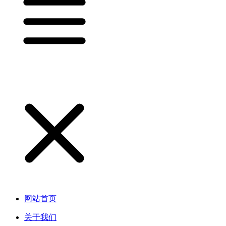
网站首页
关于我们