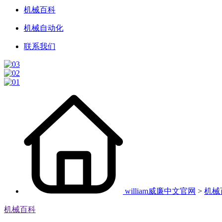
机械百科
机械自动化
联系我们
william威廉中文官网
>
机械
机械百科