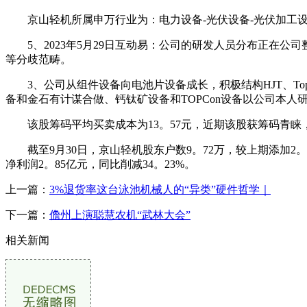
京山轻机所属申万行业为：电力设备-光伏设备-光伏加工设
5、2023年5月29日互动易：公司的研发人员分布正在公
等分歧范畴。
3、公司从组件设备向电池片设备成长，积极结构HJT、Topc
备和金石有计谋合做、钙钛矿设备和TOPCon设备以公司本
该股筹码平均买卖成本为13。57元，近期该股获筹码青睐，
截至9月30日，京山轻机股东户数9。72万，较上期添加2。17%
净利润2。85亿元，同比削减34。23%。
上一篇：
3%退货率这台泳池机械人的“异类”硬件哲学｜
下一篇：
儋州上演聪慧农机“武林大会”
相关新闻