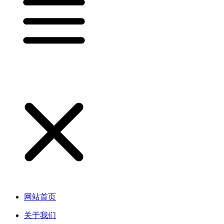
网站首页
关于我们