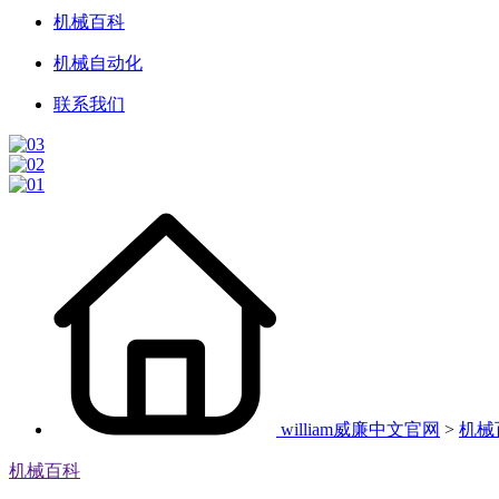
机械百科
机械自动化
联系我们
william威廉中文官网
>
机械
机械百科