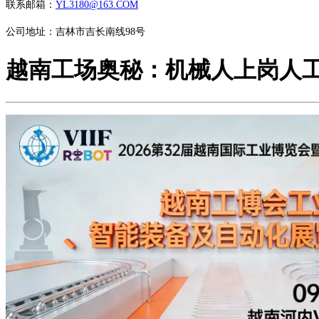
联系邮箱：
YL3180@163.COM
公司地址：吉林市吉长南线98号
越南工场奥秘：机械人上岗人工