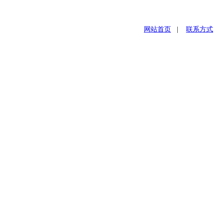
网站首页
|
联系方式