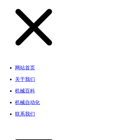
网站首页
关于我们
机械百科
机械自动化
联系我们