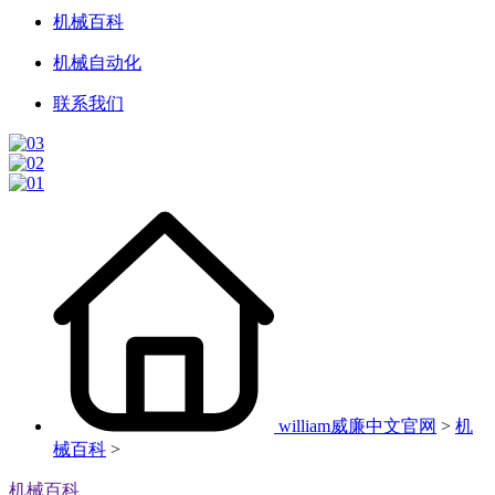
机械百科
机械自动化
联系我们
william威廉中文官网
>
机
械百科
>
机械百科