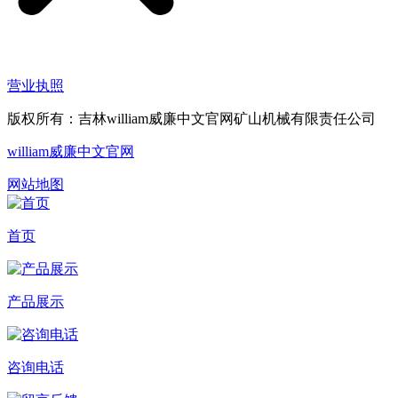
营业执照
版权所有：吉林william威廉中文官网矿山机械有限责任公司
william威廉中文官网
网站地图
首页
产品展示
咨询电话