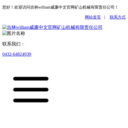
您好！欢迎访问吉林william威廉中文官网矿山机械有限责任公司！
网站首页
|
联系方式
联系我们：
0432-64824939