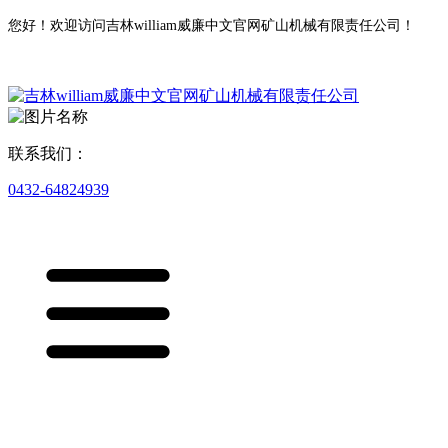
您好！欢迎访问吉林william威廉中文官网矿山机械有限责任公司！
联系我们：
0432-64824939