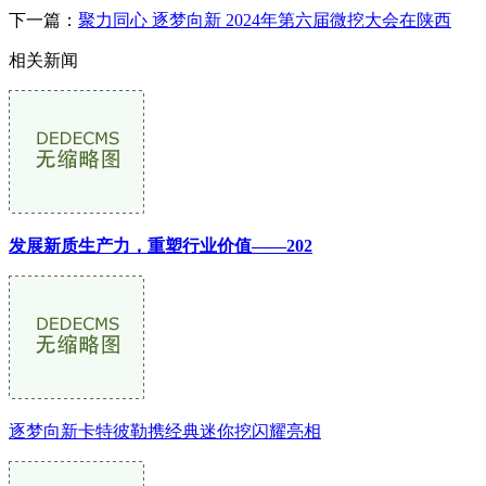
下一篇：
聚力同心 逐梦向新 2024年第六届微挖大会在陕西
相关新闻
发展新质生产力，重塑行业价值——202
逐梦向新卡特彼勒携经典迷你挖闪耀亮相