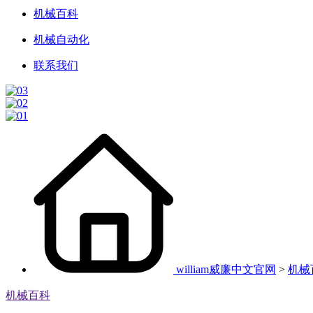
机械百科
机械自动化
联系我们
william威廉中文官网
>
机械
机械百科