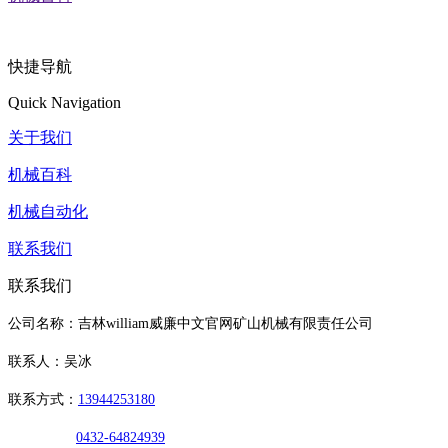
快捷导航
Quick Navigation
关于我们
机械百科
机械自动化
联系我们
联系我们
公司名称：吉林william威廉中文官网矿山机械有限责任公司
联系人：吴冰
联系方式：
13944253180
0432-64824939