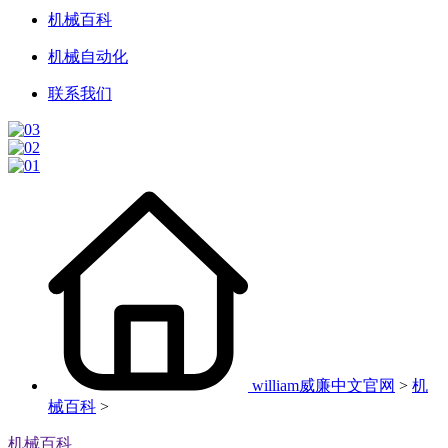
机械百科
机械自动化
联系我们
william威廉中文官网
>
机
械百科
>
机械百科