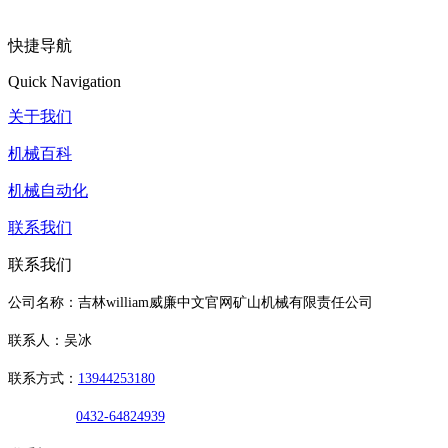
快捷导航
Quick Navigation
关于我们
机械百科
机械自动化
联系我们
联系我们
公司名称：吉林william威廉中文官网矿山机械有限责任公司
联系人：吴冰
联系方式：
13944253180
0432-64824939