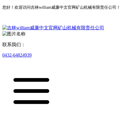
您好！欢迎访问吉林william威廉中文官网矿山机械有限责任公司！
联系我们：
0432-64824939