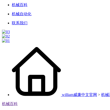
机械百科
机械自动化
联系我们
william威廉中文官网
>
机械
机械百科