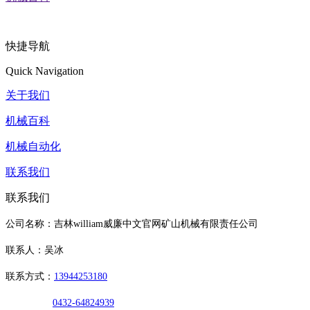
快捷导航
Quick Navigation
关于我们
机械百科
机械自动化
联系我们
联系我们
公司名称：吉林william威廉中文官网矿山机械有限责任公司
联系人：吴冰
联系方式：
13944253180
0432-64824939