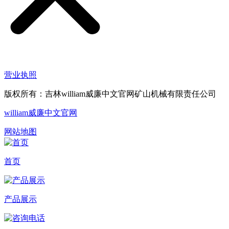
营业执照
版权所有：吉林william威廉中文官网矿山机械有限责任公司
william威廉中文官网
网站地图
首页
产品展示