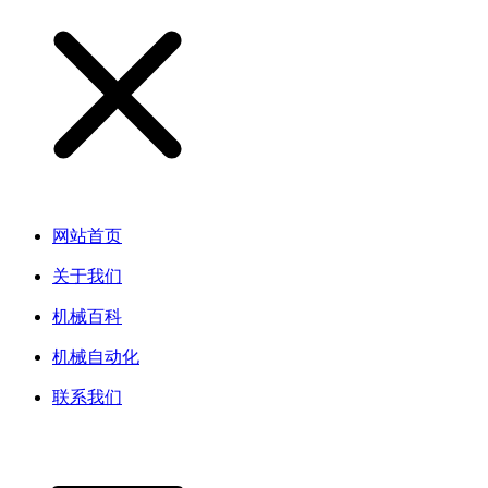
网站首页
关于我们
机械百科
机械自动化
联系我们