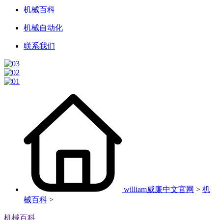
机械百科
机械自动化
联系我们
william威廉中文官网
>
机
械百科
>
机械百科