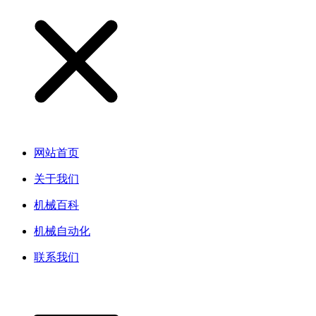
网站首页
关于我们
机械百科
机械自动化
联系我们