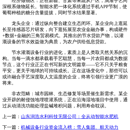
经济做物区：正在新疆、甘肃等果蔬从产区，滴灌手艺向
深根系做物延长。智能水肥一体化系统通过手机APP节制，使
葡萄种植的糖分含量提拔，同时节水结果显著。
龙头企业：通过纵向整合建立生态闭环。某企业向上逛延
长至传感器芯片研发，向下逛拓展至农业金融办事，构成硬件
+数据+金融的三角贸易模式。其推出的节水贷款产物，以灌
溉设备的节水效益做为典质，为农户供给低息贷款。
节水灌溉设备行业的进化，素质上是人类取天然关系的沉
构。当每一滴水都承载着手艺聪慧，当每一片农田都成为数据
节点，这个行业正正在书写新的文明篇章——它不只关乎粮食
平安，更关乎地球的可持续成长。正在这场变化中，那些可以
或许融合手艺深度取人文温度的企业，终将引领行业更广漠的
将来。
非农范畴：城市园林、生态修复等场景催生新需求。某企
业开辟的耐侵蚀地埋喷灌系统，正在沿海湿地项目中使用，通
过从动清洗功能处理盐碱堆积问题，利用寿命耽误。
上一篇：
山东润浩水利科技无限公司：全从动智能水肥机
下一篇：
机械设备行业资金流入榜：雪人集团、航天动力