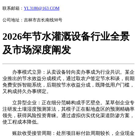
联系邮箱：
YL3180@163.COM
公司地址：吉林市吉长南线98号
2026年节水灌溉设备行业全景
及市场深度阐发
办事模式立异：从卖设备转向卖办事成为行业共识。某企
业推出的节水效益分成模式，通过取农户签定节水和谈，前期
免费安拆智能系统，后期按节水收益分成，既降低用户门槛，
又构成持久办事绑定。
立异型企业：正在细分范畴构成手艺壁垒。某草创企业专
注研发土壤湿度预测算法，其模子正在黏地盘区的预测精确率
领先，获得风险投资青睐。通过虚拟仿实优化渠道防渗方案，
使工程成本降低。
账款收受接管周期：处所项目标付款周期较长，企业现金