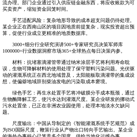
流办理。部门企业通过引入供应链金融东西，将应收账款为可
买卖资产，缩短资金回笼时间。
手艺适配风险：复杂地形导致的成本超支问题仍待处理。
某企业正在西南山区的项目因地质前提复杂，现实投资超出预
算，促使行业成立更精准的地质数据库。
3000+细分行业研究演讲500+专家研究员决策军师库
1000000+行业数据洞察市场365+全球热点每日决策内参。
材料：抗堵塞滴灌管带通过纳米涂层手艺将利用寿命耽
误，生物可降解材料的使用处理了保守塑料污染问题。光伏驱
动的灌溉系统正在西北地域普及，太阳能板取滴灌带的集成设
想，使偏僻地域辞别柴油发电的污染取成本窘境。
绿色手艺：再生水处置手艺将冲破膜分手成本瓶颈，通过
生物酶降解工艺，使污水达到灌溉尺度。某企业研发的挪动式
污水处置坐，已正在非洲农业园使用，处理本地淡水欠缺问
题。
尺度输出：中国从导制定的《智能灌溉系统手艺规范》成
为ISO国际尺度，鞭策行业从产物出口转向手艺输出。某企业
的海外办事核心已笼盖多个国度，供给当地化运维办事。