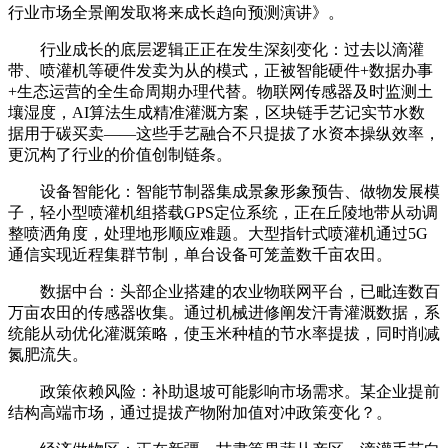
行业市场全景阐发取将来成长趋向预测演讲》。
行业成长的底层逻辑正正在发生深刻变化：过去以滴灌
带、喷灌机等硬件发卖为从的模式，正被智能硬件+数据办事
+生态运营的全生命周期办理代替。物联网传感器及时监测土
壤湿度，AI算法生成精准灌溉方案，区块链手艺记实节水数
据用于碳买卖——这些手艺融合不只提拔了水资本操纵效率，
更沉构了行业的价值创制链条。
设备智能化：智能节制器集成景象形象预告、做物发展模
子，轻小型喷灌机组搭载GPS定位系统，正在丘陵地带从动调
整喷洒角度，处理地形顺应难题。大型指针式喷灌机通过5G
通信实现近程集群节制，单台设备可笼盖数千亩农田。
数据中台：头部企业搭建的农业物联网平台，已毗连数百
万亩农田的传感器收集。通过机械进修阐发汗青灌溉数据，系
统能从动优化灌溉策略，使玉米种植的节水率提拔，同时削减
氮肥流失。
政策依赖风险：补助退坡可能影响市场需求。某企业提前
结构高端市场，通过提拔产物附加值对冲政策变化？。