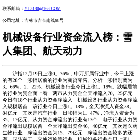
联系邮箱：
YL3180@163.COM
公司地址：吉林市吉长南线98号
机械设备行业资金流入榜：雪
人集团、航天动力
沪指12月19日上涨0。36%，申万所属行业中，今日上涨
的有28个，涨幅居前的行业为商贸零售、分析，涨幅别离为
3。66%、2。22%。机械设备行业今日上涨1。18%。跌幅居前
的行业为资金面上看，两市从力资金全天净流入70。25亿元，
今日有18个行业从力资金净流入，机械设备行业从力资金净流
入规模居首，该行业今日上涨1。18%，全天净流入资金38。
84亿元，其次是汽车行业，日涨幅为1。47%，净流入资金为
35。17亿元。从力资金净流出的行业有13个，电子行业从力资
金净流出规模居首，全天净流出资金46。40亿元，其次是医药
生物行业，净流出资金为15。79亿元，净流出资金较多的还
有、国防军工、交通运输等行业。机械设备行业今日上涨1。