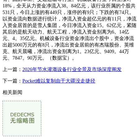
18%，全天从力资金净流入38。84亿元，该行业所属的个股共
531只，今日上涨的有449只，涨停的有9只；下跌的有74只。
以资金流向数据进行统计，净流入资金超亿元的有11只，净流
入资金居首的是雪人集团，今日净流入资金15。62亿元，紧随
其后的是航天动力、航天工程，净流入资金别离为6。14亿
元、4。35亿元。机械设备行业资金净流出个股中，资金净流
出超5000万元的有8只，净流出资金居前的有杰瑞股份、英维
克、航天晨曦，净流出资金别离为1。23亿元、9409。44万
元、7847。90万元。（数据宝）。
上一篇：
2026年节水灌溉设备行业全景及市场深度阐发
下一篇：
Pocket难以复制由于大疆没走捷径
相关新闻