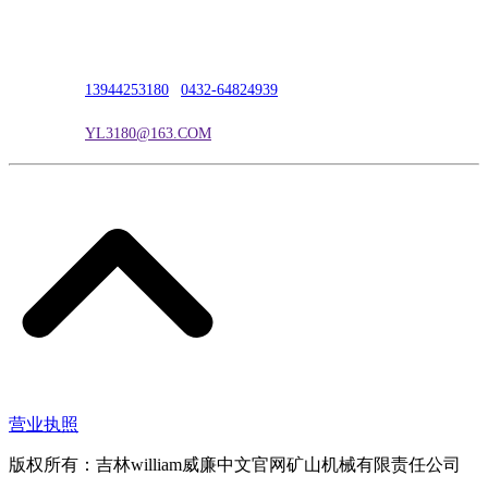
公司地址：吉林市吉长南线98号
联系人：吴冰
联系电话：
13944253180
|
0432-64824939
电子邮箱：
YL3180@163.COM
营业执照
版权所有：吉林william威廉中文官网矿山机械有限责任公司