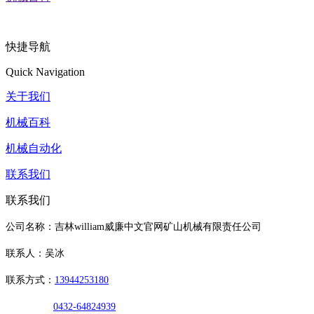
快捷导航
Quick Navigation
关于我们
机械百科
机械自动化
联系我们
联系我们
公司名称：吉林william威廉中文官网矿山机械有限责任公司
联系人：吴冰
联系方式：
13944253180
0432-64824939