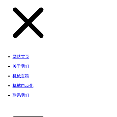
网站首页
关于我们
机械百科
机械自动化
联系我们