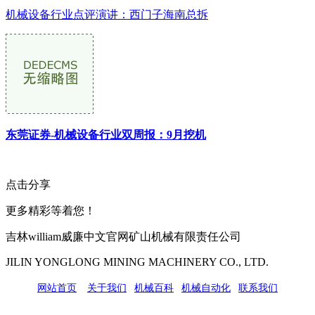
机械设备行业点评演讲：西门子海南总拆
东莞证券-机械设备行业双周报：9月挖机
点击分享
更多精彩等着您！
吉林william威廉中文官网矿山机械有限责任公司
JILIN YONGLONG MINING MACHINERY CO., LTD.
网站首页
|
关于我们
|
机械百科
|
机械自动化
|
联系我们