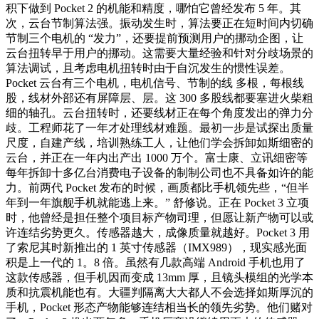
积下做到 Pocket 2 的机能和精度，哪怕它曾经发布 5 年。其
次，云台节制算法强。振动发生时，算法要正在短时间内切确
节制三个电机的 “发力”，还要提前预测用户的挪动企图，让
云台扭转早于用户的挪动。这需要大量经验和针对分歧场景的
算法调试，且考虑电机扭转时由于自沉发生的惯性误差。
Pocket 云台有三个电机，电机信号、节制的线 多根，每根线
股，线材外部还有屏障层、层。这 300 多股线都要塞进火柴粗
细的轴孔。云台扭转时，还要线材正在每个角度发出的弹力分
歧。工程师花了一年才处理线材难题。最初一步是试探出质量
尺度，自建产线，培训熟练工人，让他们学会拆卸如斯细密的
云台，并正在一年内出产出 1000 万个。富士康、立讯细密等
每年拆卸十多亿台消费电子设备的制制公司也不具备如许的能
力。前两代 Pocket 发布的时候，画质都比手机领先些，“但半
年到一年旗舰手机就能逃上来。” 舒修说。正在 Pocket 3 立项
时，他曾经是担任整个项目标产物司理，但愿让新产物可以或
许连结劣势更久。传感器越大，成像质量就越好。Pocket 3 用
了索尼其时新推出的 1 英寸传感器（IMX989），现实感光面
积是上一代的 1。8 倍。虽然有几款高端 Android 手机也用了
这款传感器，但手机因而变成 13mm 厚，且镜头模组的光学本
质和抗震机能也有。大疆判隔离大大都人不会选择如斯厚沉的
手机，Pocket 形态产物能够连结相当长的领先劣势。他们赌对