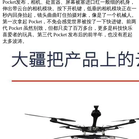
Pocket发布，相机、处置器、屏幕被塞进口红一般细的机身，
伸出带云台的相机模块。按下开机键，低垂的相机模块正在一
秒内回身抬起，镜头曲曲盯住拍摄对象，像是了一个机械人。
第一次拿起 Pocket，不免会感觉世界被按了一下快进键。前两
代 Pocket 虽然别致，但都只卖了百万多台，更多是科技快乐
喜爱者的玩具。第三代 Pocket 发布后的前半年，也没有惹起
太多波涛。