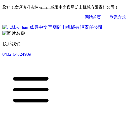
您好！欢迎访问吉林william威廉中文官网矿山机械有限责任公司！
网站首页
|
联系方式
联系我们：
0432-64824939