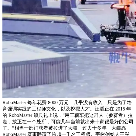
RoboMaster 每年花费 8000 万元，几乎没有收入，只是为了培
育强调实践的工程师文化，以及挖掘人才。汪滔正在 2015 年
的 RoboMaster 颁典礼上说，“用三辆车把这群人（参赛者）拉
走，放正在一个处所，可能几年当前就出来十家很是好的公司
了。”相当一部门获者被拉进了大疆。过去十多年，大疆靠
RoboMaster 赛事聘请了跨越一千名工程师。宇树创始人王兴