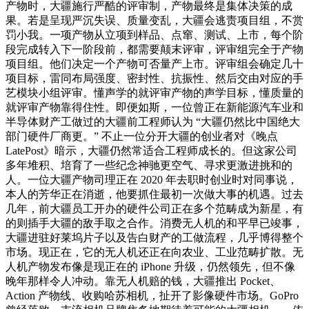
产物时，大疆施行严酷的评审制，产物最终是集体决策的成
果。若是呈现严沉失误、质量变乱，大疆会逃责项目组，不赏
罚小我。一项产物从立项到样品、点窜、测试、上市，每个阶
段完成转入下一阶段前，都需要颠末评审，评审组完全于产物
项目组。他们决定一个产物可否量产上市。评审组会确定几十
项目标，雷同布局强度、密封性、抗振性、然后交由对应的手
艺模块小组评审。懂声学的就评审产物的声学目标，懂质量的
就评审产物靠得住性。即便如斯，一位曾正在新能源汽车业和
半导体财产工做过的大疆前工程师认为 “大疆仍然比中国绝大
部门硬件厂商更。” 不止一位分开大疆的创业者对《晚点
LatePost》暗示，大疆仍然常适合工程师成长的。但这家公司
多年堆积、培育了一些纪念神驰更空气、寻求更激进挑和的
人。一位大疆产物司理正在 2020 年去职时创业时对同事说，
本人的芳华正在消逝，他要抓住最初一次做大事的机遇。过去
几年，前大疆员工开办的硬件公司正在多个范畴成为新星，有
的则插手大疆的敌手取之合作。消费无人机的和平早已竣事，
大疆进驻好莱坞片子以及告白财产的工做流程，几乎博得整个
市场。现正在，它的无人机还正在向农业、工业范畴扩散。无
人机产物发布像是现正在的 iPhone 升级，仍然领先，但不像
晚年那样令人冲动。靠无人机赔的钱，大疆推出 Pocket、
Action 产物线、收购哈苏相机，扯开了影像硬件市场。GoPro