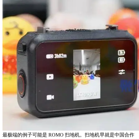
最极端的例子可能是 ROMO 扫地机。扫地机早就是中国合作