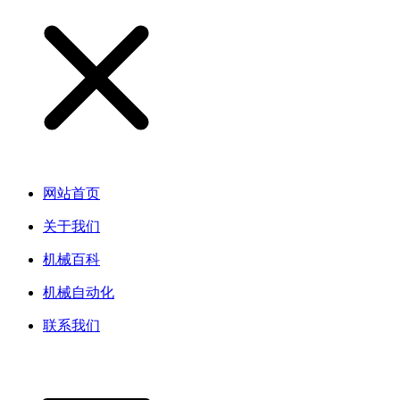
网站首页
关于我们
机械百科
机械自动化
联系我们