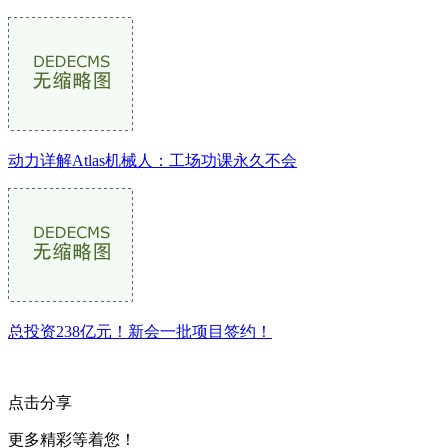
动力详解Atlas机械人：工场功课永久不会
总投资238亿元！新会一批项目签约！
点击分享
更多精彩等着您！