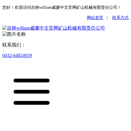
您好！欢迎访问吉林william威廉中文官网矿山机械有限责任公司！
网站首页
|
联系方式
联系我们：
0432-64824939