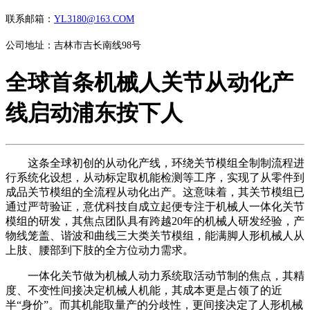
联系邮箱：
YL3180@163.COM
公司地址：吉林市吉长南线98号
全球首条机械人关节从动化产
线启动浦东按下人
这条全球初创的从动化产线，环绕关节模组全制制流程进
行系统化设想，从动标定取机能检测等工序，实现了从零件到
成品关节模组的全流程从动化出产。这意味着，其关节模组已
通过严苛验证，意优科技自成立起便专注于机械人一体化关节
模组的研发，其焦点团队具有跨越20年的机械人研发经验，产
物线笼盖、谐波和曲线三大类关节模组，能满脚人形机械人从
上肢、腰部到下肢的全方位动力需求。
一体化关节做为机械人动力系统取活动节制的焦点，其精
度、不变性间接决定机械人机能，其成本更是占领了的近
半“身价”。而其机能取量产的分歧性，更间接决定了人形机械