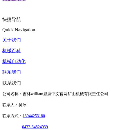
快捷导航
Quick Navigation
关于我们
机械百科
机械自动化
联系我们
联系我们
公司名称：吉林william威廉中文官网矿山机械有限责任公司
联系人：吴冰
联系方式：
13944253180
0432-64824939