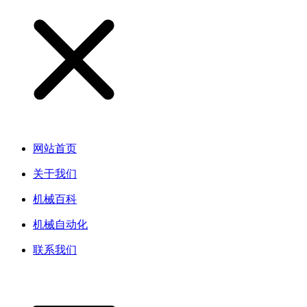
网站首页
关于我们
机械百科
机械自动化
联系我们