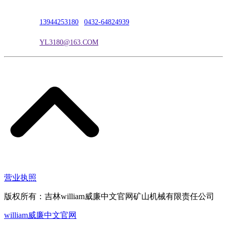
联系人：吴冰
联系电话：
13944253180
|
0432-64824939
电子邮箱：
YL3180@163.COM
营业执照
版权所有：吉林william威廉中文官网矿山机械有限责任公司
william威廉中文官网