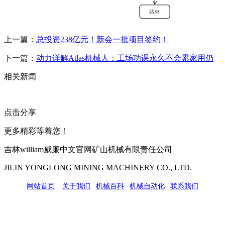
上一篇：
总投资238亿元！新会一批项目签约！
下一篇：
动力详解Atlas机械人：工场功课永久不会累家用仍
相关新闻
点击分享
更多精彩等着您！
吉林william威廉中文官网矿山机械有限责任公司
JILIN YONGLONG MINING MACHINERY CO., LTD.
网站首页
|
关于我们
|
机械百科
|
机械自动化
|
联系我们
公司地址：吉林市吉长南线98号