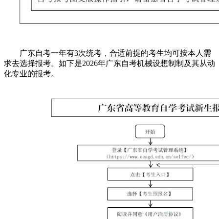
广东自考一年有3次统考，合适前提的考生均可按本人需
求去选择报考。如下是2026年广东自考机械设想制制及其从动
化专业的报考。