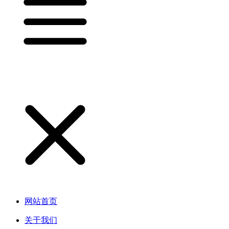
网站首页
关于我们