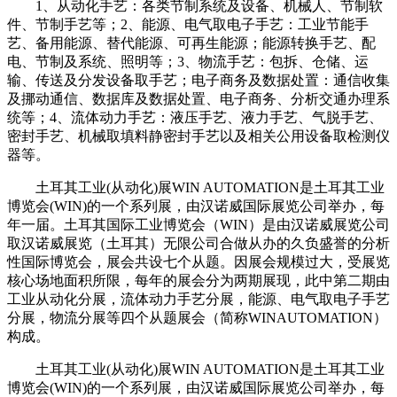
1、从动化手艺：各类节制系统及设备、机械人、节制软
件、节制手艺等；2、能源、电气取电子手艺：工业节能手
艺、备用能源、替代能源、可再生能源；能源转换手艺、配
电、节制及系统、照明等；3、物流手艺：包拆、仓储、运
输、传送及分发设备取手艺；电子商务及数据处置：通信收集
及挪动通信、数据库及数据处置、电子商务、分析交通办理系
统等；4、流体动力手艺：液压手艺、液力手艺、气脱手艺、
密封手艺、机械取填料静密封手艺以及相关公用设备取检测仪
器等。
土耳其工业(从动化)展WIN AUTOMATION是土耳其工业
博览会(WIN)的一个系列展，由汉诺威国际展览公司举办，每
年一届。土耳其国际工业博览会（WIN）是由汉诺威展览公司
取汉诺威展览（土耳其）无限公司合做从办的久负盛誉的分析
性国际博览会，展会共设七个从题。因展会规模过大，受展览
核心场地面积所限，每年的展会分为两期展现，此中第二期由
工业从动化分展，流体动力手艺分展，能源、电气取电子手艺
分展，物流分展等四个从题展会（简称WINAUTOMATION）
构成。
土耳其工业(从动化)展WIN AUTOMATION是土耳其工业
博览会(WIN)的一个系列展，由汉诺威国际展览公司举办，每