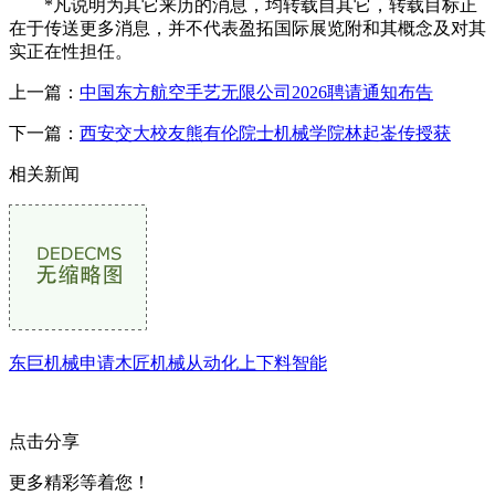
*凡说明为其它来历的消息，均转载自其它，转载目标正
在于传送更多消息，并不代表盈拓国际展览附和其概念及对其
实正在性担任。
上一篇：
中国东方航空手艺无限公司2026聘请通知布告
下一篇：
西安交大校友熊有伦院士机械学院林起崟传授获
相关新闻
东巨机械申请木匠机械从动化上下料智能
点击分享
更多精彩等着您！