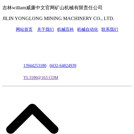
吉林william威廉中文官网矿山机械有限责任公司
JILIN YONGLONG MINING MACHINERY CO., LTD.
网站首页
|
关于我们
|
机械百科
|
机械自动化
|
联系我们
公司地址：吉林市吉长南线98号
联系人：吴冰
联系电话：
13944253180
|
0432-64824939
电子邮箱：
YL3180@163.COM