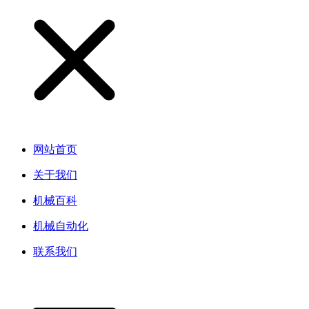
网站首页
关于我们
机械百科
机械自动化
联系我们