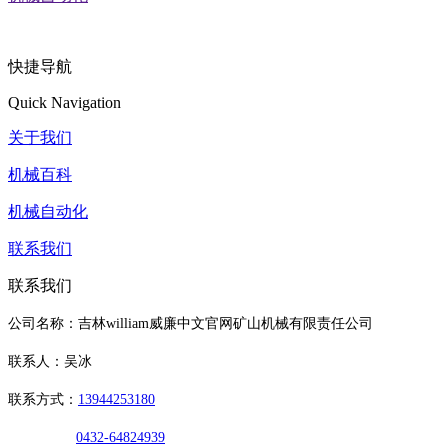
快捷导航
Quick Navigation
关于我们
机械百科
机械自动化
联系我们
联系我们
公司名称：吉林william威廉中文官网矿山机械有限责任公司
联系人：吴冰
联系方式：
13944253180
0432-64824939