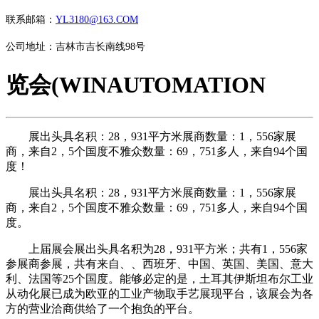
联系邮箱：
YL3180@163.COM
公司地址：吉林市吉长南线98号
览会(WINAUTOMATION
展出头具名积：28，931平方米展商数量：1，556家展
商，来自2，5个国度不雅众数量：69，751多人，来自94个国
度！
展出头具名积：28，931平方米展商数量：1，556家展
商，来自2，5个国度不雅众数量：69，751多人，来自94个国
度。
上届展会展出头具名积为28，931平方米；共有1，556家
参展商参展，共有来自、、西班牙、中国、英国、美国、意大
利、法国等25个国度。能够必定的是，土耳其伊斯坦布尔工业
从动化展已成为欧亚的工业产物取手艺展现平台，该展会为各
方的营业洽商供给了一个抱负的平台。