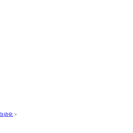
自动化
>