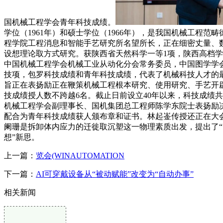
国机械工程学会青年科技成绩。
学位（1961年）和硕士学位（1966年），是我国机械工程
程学院工程消息和智能手艺研究所名望所长，正在细密丈量、
设想理论取方式研究。获陕西省天然科学一等1项，陕西高档学
中国机械工程学会机械工业从动化分会常务委员，中国图学学会
技项，包罗科技成绩和青年科技成绩，代表了机械科技人才的最
旨正在表扬励正在鞭策机械工程根本研究、使用研究、手艺开
技成绩授人数不跨越6名。截止日前设立40年以来，科技成绩
机械工程学会副理事长、国机集团总工程师陈学东院士表扬励
配合为青年科技成绩获人颁布章和证书。林起崟传授还正在大
阑珊是拆卸体内应力的迁徙取沉塑这一物理素质出发，提出了
想”新思。
上一篇：
览会(WINAUTOMATION
下一篇：
AI可穿戴设备从“被动赋能”改变为“自动办事”
相关新闻