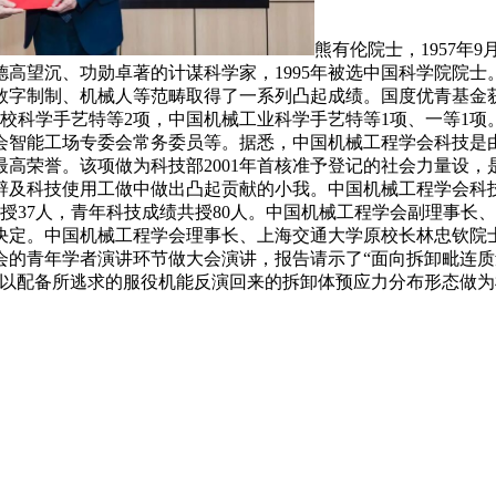
熊有伦院士，1957
范畴德高望沉、功勋卓著的计谋科学家，1995年被选中国科学院
数字制制、机械人等范畴取得了一系列凸起成绩。国度优青基金
校科学手艺特等2项，中国机械工业科学手艺特等1项、一等1
智能工场专委会常务委员等。据悉，中国机械工程学会科技是由
高荣誉。该项做为科技部2001年首核准予登记的社会力量设，是
辟及科技使用工做中做出凸起贡献的小我。中国机械工程学会科技
共授37人，青年科技成绩共授80人。中国机械工程学会副理事
决定。中国机械工程学会理事长、上海交通大学原校长林忠钦院
会的青年学者演讲环节做大会演讲，报告请示了“面向拆卸毗连质
“以配备所逃求的服役机能反演回来的拆卸体预应力分布形态做