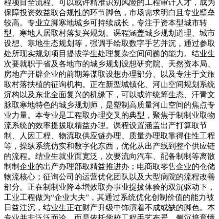
程项目全流程、可以或许精准识别风险的工程审计人才，成为
保障投资效益取合规性的环节脚色，市场需求明白且专业壁垒
较高。专业立脚寒地城乡可持续成长，专注于资本型城市转
型、寒地人居取村落复兴规划。课程涵盖城乡规划道理、城市
设想、寒地生态规划等，强调手绘取数字手艺并沉，通过参取
处所现实规划项目提拔学生处理复杂空间问题的能力。结业生
次要就职于省及各地市的城乡规划设想研究院、天然资本局、
房地产开辟企业的前期筹谋取设想办理部分、以及专注于文旅
取村落扶植的征询机构。正在新型城镇化、河山空间规划系统
沉构以及东北全面复兴的机缘下，可以或许统筹生态、汗青文
脉取寒地特色的城乡规划师，是塑制高质量河山空间的焦点专
业力量。本专业是工程取办理交叉的典型，聚焦于制制业取物
流系统的效率提拔取精益办理。课程设置涵盖出产打算取节
制、人因工程、物流取供应链办理、质量办理取靠得住性工程
等，操纵系统仿实和数字化东西，优化从出产线到整个供应链
的流程。结业生就业面宽泛，次要流向汽车、配备制制等离散
制制企业的出产办理部取精益推进办；电商取零售企业的仓储
物流核心；征询公司的运营优化团队以及大型病院的流程改善
部分。正在制制业降本增效取办事业提拔体验的双沉驱动下，
工业工程做为“企业大夫”，其通过系统优化创制价值的能力被
日益注沉，结业生正在财产升级中饰演着不成或缺的脚色。本
专业并非泛泛而论，而是依托学校工程手艺布景，侧沉培育懂