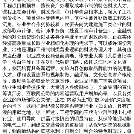
工程项目概预算、擅长资产办理取成本节制的特色财政人才。
课程正在会计学、财政办理、审计学焦点根本上，融入了工程
制价根本、项目评估等特色内容，使学生兼具财政取工程双注
沉角。结业生合作劣势较着，次要去向为建建施工类企业的财
政部取审计部、会计师事务所（处置工程审计营业）、金融机
构的对公信贷部分以及各类企事业单元的财政岗亭。正在实体
经济高质量成长取企业精细化办理的需求下，可以或许深切营
业、出格是理解工程制制类营业逻辑的财政办理人才，其价值
愈发凸显，职业成长径稳健而清晰。该专业大类（凡是含旧事
学、告白学等）正在泛时代独辟门路，依托龙江地区文化资
本，侧沉培育具备新运营、文旅内容创做取品牌能力的使用型
人才。课程设置连系短视频制做、融采编、文化创意财产概论
等，激励学生参取处所文旅宣传、企业品牌推广等实践项目。
结业生就业矫捷多元，大量进入各级融核心、文旅集团的宣传
筹谋部分、互联网公司的内容运营取用户增加岗亭、以及各类
企业的市场部取公关部。正在“内容为王”取“数字营销”深度融
合的当下，既能把握纪律又能连系特定行业（如文旅、具有广
漠的用武之地。综上所述，工程学院的王牌专业群呈现出扎根
行业、使用导向、供需对接慎密的明显特征。从保障能源动脉
的电气工程，到建立交通骨架的道桥梁；从保守深挚的机械制
制，到前瞻结构的聪慧水利；再到文理融合的特色财政取，每