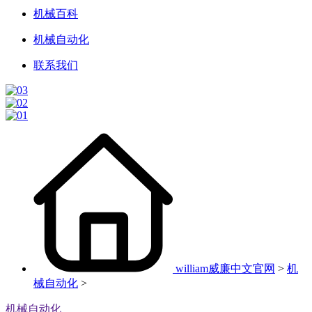
机械百科
机械自动化
联系我们
william威廉中文官网
>
机
械自动化
>
机械自动化