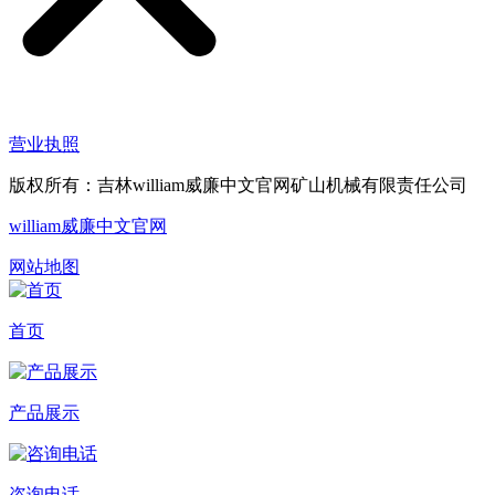
营业执照
版权所有：吉林william威廉中文官网矿山机械有限责任公司
william威廉中文官网
网站地图
首页
产品展示
咨询电话