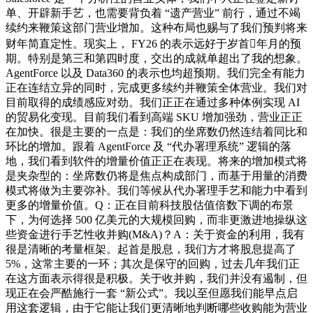
单、开辟新手艺，也需要背负着 “遗产营业” 前行，通过不竭
续约来鞭策这部门营业增加。这种布局也赐与了我们预判将来
财年简直定性。现实上， FY26 的表示远好于岁首年月的预
期。特别是第三和第四时度，交出的成就单超出了我的想象。
AgentForce 以及 Data360 的表示也均超预期。我们完全有能力
正在连结立异的同时，完成更多续约并鞭策全体营业。我们对
目前取得的成绩感应对劲。我们正正在通过多种体例实现 AI
的贸易化变现。目前我们看到高端 SKU 增加强劲，营业正正
在加快。很是主要的一点是：我们的坐席数仍然连结着同比和
环比的增加。跟着 AgentForce 及 “代办署理系统” 逻辑的落
地，我们看到软件的增量价值正正在表现。将来的增加模式将
是夹杂型的：坐席数仍将是焦点构成部门，而基于用量的消费
模式将做为主要弥补。我们等候从代办署理手艺和能力中看到
更多的增量价值。Q：正在目前科技股估值倍数下调的布景
下，为何选择 500 亿美元的大规模回购，而非更激进地操纵这
些资金进行手艺性收并购(M&A)？A：关于资金的利用，我有
很是清晰的考量框架。起首是股息，我们方才将股息提高了
5%，这常主要的一环；其次是保守的回购，过去几年我们正
在这方面表示得很是积极。关于收并购，我们并没有遏制，但
现正在会严酷施行一套 “新公式”。我以至但愿我们能早点启
用这套逻辑，由于它能让我们更清晰地判断哪些收购能为营业