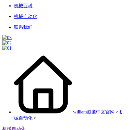
机械百科
机械自动化
联系我们
william威廉中文官网
>
机
械自动化
>
机械自动化