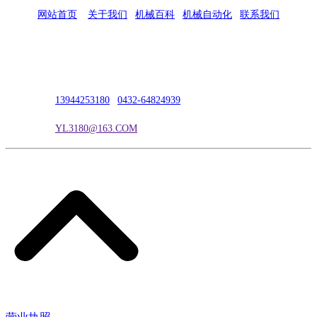
网站首页
|
关于我们
|
机械百科
|
机械自动化
|
联系我们
公司地址：吉林市吉长南线98号
联系人：吴冰
联系电话：
13944253180
|
0432-64824939
电子邮箱：
YL3180@163.COM