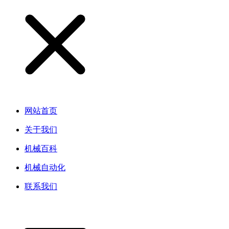
网站首页
关于我们
机械百科
机械自动化
联系我们