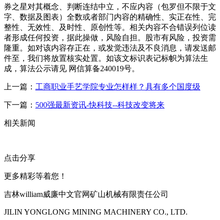
券之星对其概念、判断连结中立，不应内容（包罗但不限于文
字、数据及图表）全数或者部门内容的精确性、实正在性、完
整性、无效性、及时性、原创性等。相关内容不合错误列位读
者形成任何投资，据此操做，风险自担。股市有风险，投资需
隆重。如对该内容存正在，或发觉违法及不良消息，请发送邮
件至，我们将放置核实处置。如该文标识表记标帜为算法生
成，算法公示请见 网信算备240019号。
上一篇：
工商职业手艺学院专业怎样样？具有多个国度级
下一篇：
500强最新资讯-快科技--科技改变将来
相关新闻
点击分享
更多精彩等着您！
吉林william威廉中文官网矿山机械有限责任公司
JILIN YONGLONG MINING MACHINERY CO., LTD.