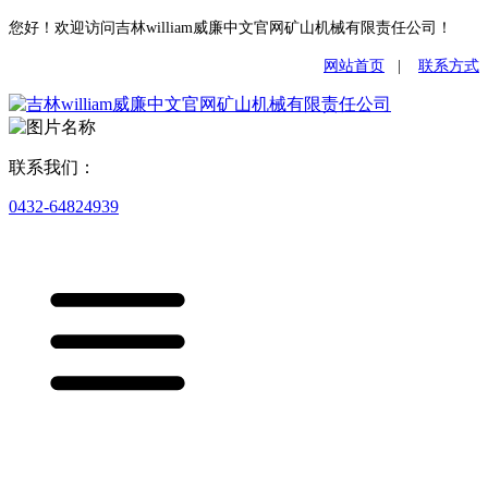
您好！欢迎访问吉林william威廉中文官网矿山机械有限责任公司！
网站首页
|
联系方式
联系我们：
0432-64824939