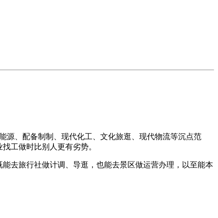
能源、配备制制、现代化工、文化旅逛、现代物流等沉点范
业找工做时比别人更有劣势。
既能去旅行社做计调、导逛，也能去景区做运营办理，以至能本