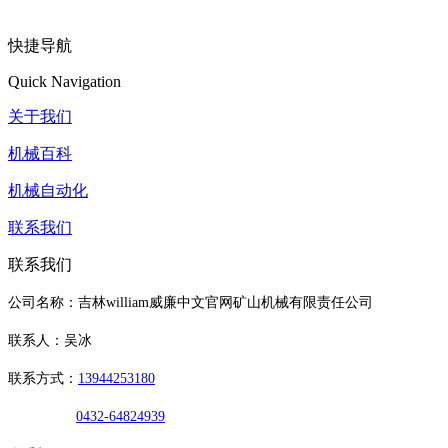
快捷导航
Quick Navigation
关于我们
机械百科
机械自动化
联系我们
联系我们
公司名称：吉林william威廉中文官网矿山机械有限责任公司
联系人：吴冰
联系方式：
13944253180
0432-64824939