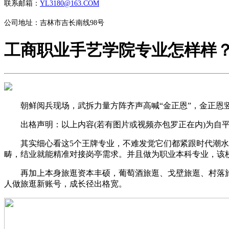
联系邮箱：
YL3180@163.COM
公司地址：吉林市吉长南线98号
工商职业手艺学院专业怎样样
朝鲜阅兵现场，武拆力量方阵齐声高喊“金正恩”，金正恩
出格声明：以上内容(若有图片或视频亦包罗正在内)为自平
其实细心看这5个王牌专业，不难发觉它们都紧跟时代潮水，
畴，结业就能精准对接岗亭需求。并且做为职业本科专业，该
再加上本身旅逛资本丰硕，葡萄酒旅逛、戈壁旅逛、村落旅逛
人做旅逛新账号，成长径出格宽。