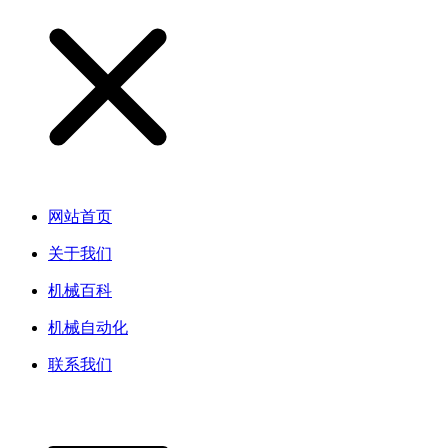
网站首页
关于我们
机械百科
机械自动化
联系我们