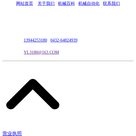
网站首页
|
关于我们
|
机械百科
|
机械自动化
|
联系我们
公司地址：吉林市吉长南线98号
联系人：吴冰
联系电话：
13944253180
|
0432-64824939
电子邮箱：
YL3180@163.COM
营业执照