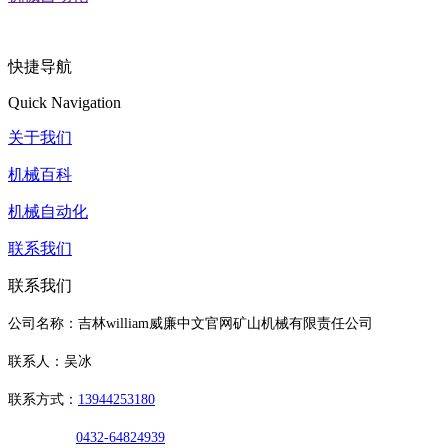
快捷导航
Quick Navigation
关于我们
机械百科
机械自动化
联系我们
联系我们
公司名称：吉林william威廉中文官网矿山机械有限责任公司
联系人：吴冰
联系方式：
13944253180
0432-64824939