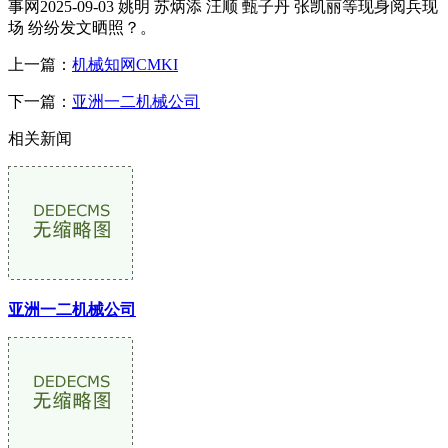
事网2025-09-03 姚明 苏炳添 汪顺 甄子丹 张凯丽等现身阅兵现
场 纷纷发文晒照？。
上一篇：
机械知网CMKI
下一篇：
亚洲一二机械公司
相关新闻
亚洲一二机械公司