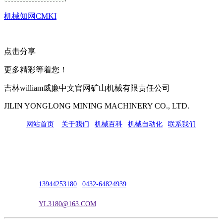
机械知网CMKI
点击分享
更多精彩等着您！
吉林william威廉中文官网矿山机械有限责任公司
JILIN YONGLONG MINING MACHINERY CO., LTD.
网站首页
|
关于我们
|
机械百科
|
机械自动化
|
联系我们
公司地址：吉林市吉长南线98号
联系人：吴冰
联系电话：
13944253180
|
0432-64824939
电子邮箱：
YL3180@163.COM