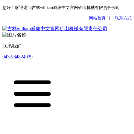
您好！欢迎访问吉林william威廉中文官网矿山机械有限责任公司！
网站首页
|
联系方式
联系我们：
0432-64824939