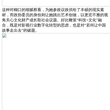
这种对糊口的细腻察看，为她参政议政供给了丰硕的现实素
材，而政协委员的身份则让她跳出艺术创做，以更宏不雅的视
角关心文化财产成长取社会议题。好比鞭策“科技+文化”融
合，既是对影视行业数字化转型的思虑，也是对“若何让中国
故事走出去”的破题。