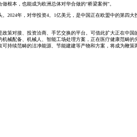
做根本，也能成为欧洲总体对华合做的“桥梁案例”。
024年，对华投资4。1亿美元，是中国正在欧盟中的第四大投
政策对接、投资洽商、手艺交换的平台。可借此扩大正在中国的
的机械配备、机械人、智能工场处理方案，正在医疗健康范畴的
取可持续范畴的洁净能源、节能建建等产物和方案，将成为鞭策