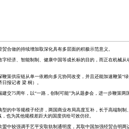
贸合做的持续增加取深化具有多层面的积极示范意义。
字经济、智能制制、健康中国等成长标的目的，而正在机械从动
。
策供应链从单一依赖向多元协同改变，并且还能加速鞭策“绿
日报记者 梁 桐）。
交75周年，以“一路，创制可能”为从题参会，进一步鞭策两
。
型的中等规模子经济，两国商业布局高度互补，长于高端制制、
赢，也为其他规模差距大的国度供给可效仿径。
盟中较强调手艺平安取轨制通明度，其取中国加强经贸合明两边