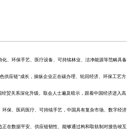
化、环保手艺、医疗设备、可持续林业、洁净能源等范畴具备
色供应链”成长，操纵企业正在碳办理、轮回经济、环保工艺方
国经贸关系深化升级。取会人士遍及暗示，跟着中国经济进入高
环保、医药医疗、可持续手艺，中国具有复杂市场、数字经济
正在数据平安、供应链韧性、能够通过构和取轨制对接告竣互