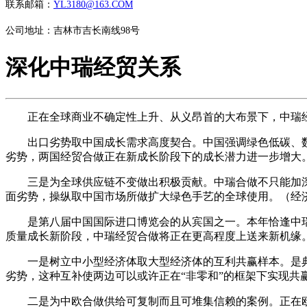
联系邮箱：
YL3180@163.COM
公司地址：吉林市吉长南线98号
深化中瑞经贸关系
正在全球商业不确定性上升、从义昂首的大布景下，中瑞经
出口劣势取中国成长需求高度契合。中国强调绿色低碳、数
劣势，两国经贸合做正在新成长阶段下的成长潜力进一步增大
三是为全球供应链不变做出积极贡献。中瑞合做不只能加深鞭
面劣势，操纵取中国市场所做扩大绿色手艺的全球使用。（经济
是第八届中国国际进口博览会的从宾国之一。本年恰逢中瑞建
质量成长新阶段，中瑞经贸合做将正在更高程度上送来新机缘
一是树立中小型经济体取大型经济体的互利共赢样本。是典
劣势，这种互补使两边可以或许正在“非零和”的框架下实现共
二是为中欧合做供给可复制而且可堆集信赖的案例。正在欧