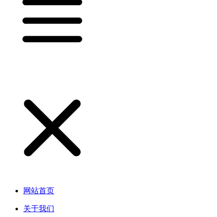
网站首页
关于我们