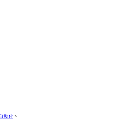
自动化
>