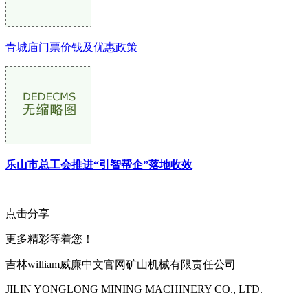
青城庙门票价钱及优惠政策
乐山市总工会推进“引智帮企”落地收效
点击分享
更多精彩等着您！
吉林william威廉中文官网矿山机械有限责任公司
JILIN YONGLONG MINING MACHINERY CO., LTD.