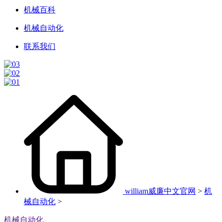
机械百科
机械自动化
联系我们
william威廉中文官网
>
机
械自动化
>
机械自动化