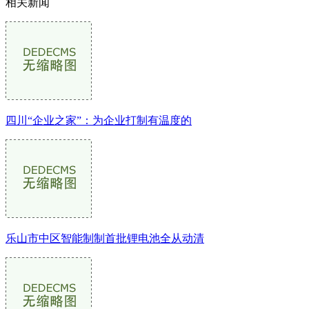
相关新闻
四川“企业之家”：为企业打制有温度的
乐山市中区智能制制首批锂电池全从动清