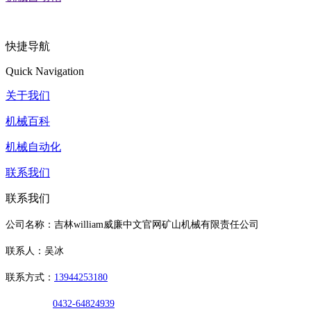
快捷导航
Quick Navigation
关于我们
机械百科
机械自动化
联系我们
联系我们
公司名称：吉林william威廉中文官网矿山机械有限责任公司
联系人：吴冰
联系方式：
13944253180
0432-64824939