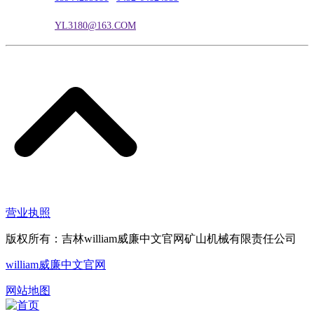
电子邮箱：
YL3180@163.COM
营业执照
版权所有：吉林william威廉中文官网矿山机械有限责任公司
william威廉中文官网
网站地图