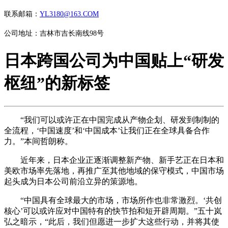
联系邮箱：
YL3180@163.COM
公司地址：吉林市吉长南线98号
日本跨国公司为中国贴上“研发
枢纽”的新标签
“我们可以或许正在中国完成从产物企划、研发到制制的
全流程，‘中国速度’和‘中国成本’让我们正在全球具备合作
力。”本间哲朗称。
近年来，日本企业正逐渐调整新产物、新手艺正在日本和
美欧市场率先落地，再推广至其他地域的保守模式，中国市场
起头成为日本公司前沿立异的策源地。
“中国具有全球最大的市场，市场所作也非常激烈。‘共创
核心’可以或许应对中国特有的快节拍和短开辟周期。”五十岚
弘之暗示，“此后，我们但愿进一步扩大这些行动，并将其使