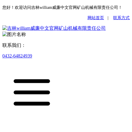
您好！欢迎访问吉林william威廉中文官网矿山机械有限责任公司！
网站首页
|
联系方式
联系我们：
0432-64824939