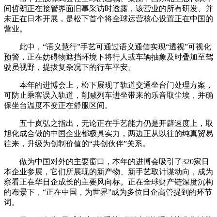
间哲朗正在接管界面旧事采访时透露，该营业的所有研发、并
未正在日本开展，是松下首个将全球运营核心设置正在中国的
营业。
此中，“语义慧行”手艺可通过语义通信实现“透视”可视化
预警，正在妨碍物遮挡环境下将行人或车辆抽象及时叠加至驾
驶员视野，提拔复杂况下的行车平安。
本年的进博会上，松下展现了轨道交通坐台门处理方案，
可防止乘客误入轨道，削减列车进坐带来的乐音取尘埃，并确
保坐台温度不变正在舒服区间。
五十岚弘之指出，无论正在手艺能力仍是开辟速度上，取
旭化成合做的中国企业都极具实力，两边正从以往的纯真贸易
往来，升级为创制价值的“共创伙伴”关系。
做为中国对外的主要窗口，本年的进博会吸引了320家日
本企业参展，它们所展现的新产物、新手艺取计谋动向，成为
察看正在华日企成长的主要风向标。正在全球财产链深度沉构
的布景下，“正在中国，为世界”成为多位日企高管提到的环节
词。