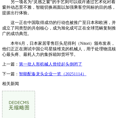
另一项名为“灵感之窗”的手艺则可以或许通过艺术化衬着
窗外动态景不雅，智能切换画面以加强乘客空间标的目的感，
提拔出行体验。
这一正在中国取得成功的行动也被推广至日本和欧洲，并
成立了同类型的共创核心，成为旭化成可正在全球范畴复制推
广的成功典范。
本年6月，日本家居零售巨头尼得利（Nitori）颁布发表，
他们正正在测试中国公司星猿维克的机械人，用于处理物流核
心最头疼、最耗人力的集拆箱卸货环节。
上一篇：
第一批人形机械人曾经起头倒闭了
下一篇：
智能配备龙头企业一览（20251114）
相关新闻