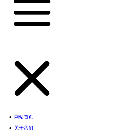
网站首页
关于我们