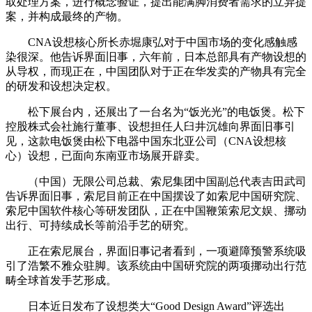
取处理方案，进行概念验证，提出能满脚消费者需求的立异提
案，并构成最终的产物。
CNA设想核心所长赤堀康弘对于中国市场的变化感触感
染很深。他告诉界面旧事，六年前，日本总部具有产物设想的
从导权，而现正在，中国团队对于正在华发卖的产物具有完全
的研发和设想决定权。
松下展台内，还展出了一台名为“饭光光”的电饭煲。松下
控股株式会社施行董事、设想担任人臼井沉雄向界面旧事引
见，这款电饭煲由松下电器中国东北亚公司（CNA设想核
心）设想，已面向东南亚市场展开辟卖。
（中国）无限公司总裁、索尼集团中国副总代表吉田武司
告诉界面旧事，索尼目前正在中国摆设了如索尼中国研究院、
索尼中国软件核心等研发团队，正在中国鞭策索尼文娱、挪动
出行、可持续成长等前沿手艺的研究。
正在索尼展台，界面旧事记者看到，一项避障预警系统吸
引了浩繁不雅众驻脚。该系统由中国研究院的两项挪动出行范
畴全球首发手艺形成。
日本近日发布了设想类大“Good Design Award”评选出