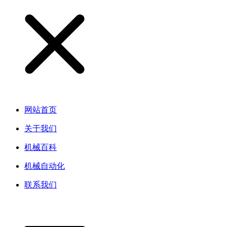
网站首页
关于我们
机械百科
机械自动化
联系我们