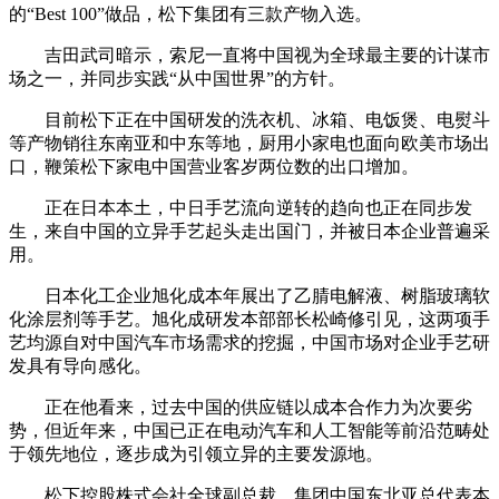
的“Best 100”做品，松下集团有三款产物入选。
吉田武司暗示，索尼一直将中国视为全球最主要的计谋市
场之一，并同步实践“从中国世界”的方针。
目前松下正在中国研发的洗衣机、冰箱、电饭煲、电熨斗
等产物销往东南亚和中东等地，厨用小家电也面向欧美市场出
口，鞭策松下家电中国营业客岁两位数的出口增加。
正在日本本土，中日手艺流向逆转的趋向也正在同步发
生，来自中国的立异手艺起头走出国门，并被日本企业普遍采
用。
日本化工企业旭化成本年展出了乙腈电解液、树脂玻璃软
化涂层剂等手艺。旭化成研发本部部长松崎修引见，这两项手
艺均源自对中国汽车市场需求的挖掘，中国市场对企业手艺研
发具有导向感化。
正在他看来，过去中国的供应链以成本合作力为次要劣
势，但近年来，中国已正在电动汽车和人工智能等前沿范畴处
于领先地位，逐步成为引领立异的主要发源地。
松下控股株式会社全球副总裁、集团中国东北亚总代表本