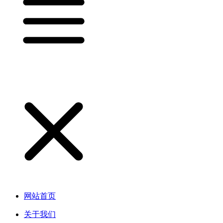
网站首页
关于我们