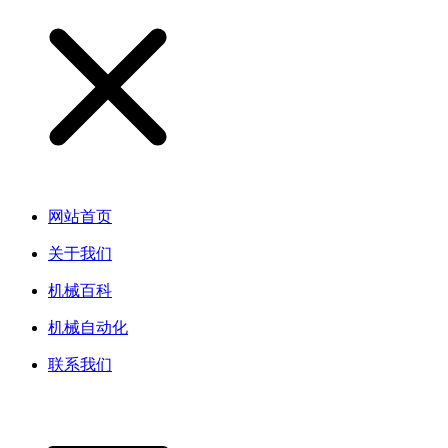
网站首页
关于我们
机械百科
机械自动化
联系我们