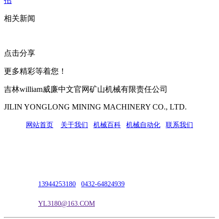
招
相关新闻
点击分享
更多精彩等着您！
吉林william威廉中文官网矿山机械有限责任公司
JILIN YONGLONG MINING MACHINERY CO., LTD.
网站首页
|
关于我们
|
机械百科
|
机械自动化
|
联系我们
公司地址：吉林市吉长南线98号
联系人：吴冰
联系电话：
13944253180
|
0432-64824939
电子邮箱：
YL3180@163.COM