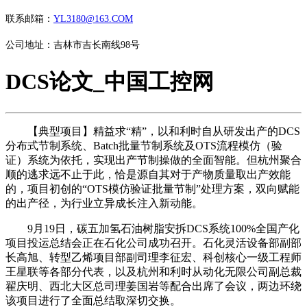
联系邮箱：
YL3180@163.COM
公司地址：吉林市吉长南线98号
DCS论文_中国工控网
【典型项目】精益求“精”，以和利时自从研发出产的DCS
分布式节制系统、Batch批量节制系统及OTS流程模仿（验
证）系统为依托，实现出产节制操做的全面智能。但杭州聚合
顺的逃求远不止于此，恰是源自其对于产物质量取出产效能
的，项目初创的“OTS模仿验证批量节制”处理方案，双向赋能
的出产径，为行业立异成长注入新动能。
9月19日，碳五加氢石油树脂安拆DCS系统100%全国产化
项目投运总结会正在石化公司成功召开。石化灵活设备部副部
长高旭、转型乙烯项目部副司理李征宏、科创核心一级工程师
王星联等各部分代表，以及杭州和利时从动化无限公司副总裁
翟庆明、西北大区总司理姜国岩等配合出席了会议，两边环绕
该项目进行了全面总结取深切交换。