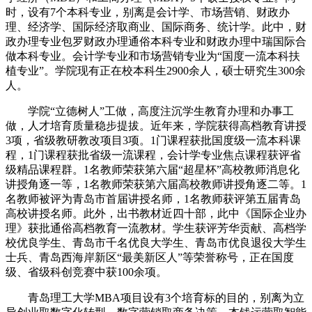
时，设有7个本科专业，别离是会计学、市场营销、财政办
理、经济学、国际经济取商业、国际商务、统计学。此中，财
政办理专业包罗财政办理通俗本科专业和财政办理中瑞国际合
做本科专业。会计学专业和市场营销专业为“国度一流本科扶
植专业”。学院现有正在校本科生2900余人，硕士研究生300余
人。
学院“立德树人”工做，高度注沉学生教育办理和办事工
做，人才培育质量稳步提拔。近年来，学院获得高档教育讲授
3项，省级教研教改项目3项。1门课程获批国度级一流本科课
程，1门课程获批省级一流课程，会计学专业焦点课程获评省
级精品课程群。1名教师荣获第六届“超星杯”高校教师消息化
讲授角逐一等，1名教师荣获第六届高校教师讲授角逐二等。1
名教师被评为青岛市首届讲授名师，1名教师获评第五届青岛
高校讲授名师。此外，出书教材近四十部，此中《国际企业办
理》获批通俗高档教育一流教材。学生获评芳华贡献、高档学
校优良学生、青岛市千名优良大学生、青岛市优良退役大学生
士兵、青岛西海岸新区“最美新区人”等荣誉称号，正在国度
级、省级科创竞赛中获100余项。
青岛理工大学MBA项目设有3个培育标的目的，别离为立