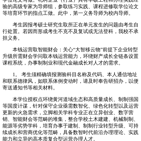
验的高级专家为导师组，参取练习实践、课程进修取学位论文
等培育环节的指点工做。此中，第一义务导师为校内导师。
考生因报考硕士研究生取所正在单元发生的问题由考生自
行处置。若因而形成考生不克不及复试或无法登科，我校不承
担义务。
本钱运营取智能财会：关心“大智移云物”前提下企业转型
升级所需财会学问取本钱运营能力，环绕财产成长全链条设置
课程系统，办事制制业和现代金融成长对人才的需求。
1。 考生须精确填报测验科目名称及代码、本人通信地址
和联系德律风，如联系体例变动时，请及时奉告研招办，以便
寄送通知书等相关材料。
本学位授权点环绕黄河道域生态和高质量成长、制制强国
等国度计谋，针对保守企业亟需数智化、绿色化转型以及运营
更新的火急需求，立脚相关学科专业正在立异创业、数字营
销、智能财会等范畴的堆集，整合学校土木建建、机械制制、
能源等劣势学科，培育办事于建制、制制行业转型升级、可持
续成长和营商优化等范畴，具备数智时代前沿办理理论、实践
能力和立异的高本质复合型运营办理人才。