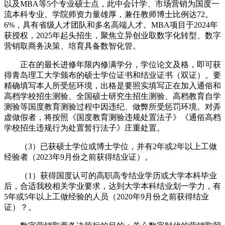
以及MBA等5个专业硕士点，此中会计学、市场营销为国度一
流本科专业。学院师资力量雄厚，兼任教师博士比例达72。
6%，具有省级人才团队和多名高端人才。MBA项目于2024年
获授权，2025年起头招生，聚焦立异创业取数字化转型、数字
营销取商务决策、培育具备数智化管。
正在的最长进修年限内修满学分，学位论文及格，即可获
得青岛理工大学颁布的硕士学位证书和结业证书（双证）。要
精确填写本人所受惩环境，出格是要照实填写正在加入通俗和
高档学校招生测验、全国硕士研究生招生测验、高档教育自学
测验等国度教育测验过程中因违纪、做弊所受惩罚环境。对弄
虚做假者，将按照《国度教育测验违规处置法子》《通俗高档
学校招生违规行为处置暂行法子》庄重处置。
（3）已获硕士学位或博士学位，并有2年或2年以上工做
经验者（2023年9月份之前获得结业证）。
（1）获得国度认可的高职高专结业学历或大学本科毕业
后，合适我校相关学业要求，达到大学本科结业划一学力，有
5年或5年以上工做经验的人员（2020年9月份之前获得结业
证）？。