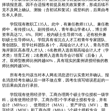
择填报意愿。因不合适报考前提及相关政策要求，形成后续不
克不及网上确认、测验（含初试和复试）或登科的，后果由考
生本人承担。
学院现有教职工135人。此中，有兼任教师113人。兼任教
师中，有传授14人、副传授48人，青年泰山学者4人，博士师
资率高达72。6%。同时，校内硕士生导师70名，还有校外兼
职硕士生导师68人。学院具有省沉点人才工程青年专家团队、
青创团队、哲学社科团队各1个，高端会计人才1人，青岛市西
海岸新区高条理人才3人；6名教师入选首期高端会计人才（学
术类）培育工程；2名教师入选青岛市会计领军（后备）人
才。双师型教师比例跨越60%，具有现实的案例讲授经验的教
师比例跨越50%。
所有考生均该当对本人网名消息进行认实查对并确认。报
名消息经考生确认后一律不做点窜，因考生填写错误惹起的一
切后果由其自行承担。
学院现有使用经济学、工商办理两个硕士学位授权一级学
科，设有使用经济学、工商办理2个学术硕士授权专业，并有
会计（MPAcc）、使用统计（MAS）、资产评估（MV）、数
字经济（MDE）和工商办理（MBA）5个硕士授权专业。同