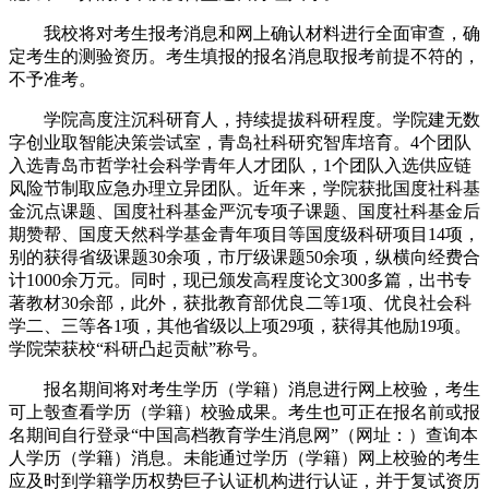
我校将对考生报考消息和网上确认材料进行全面审查，确
定考生的测验资历。考生填报的报名消息取报考前提不符的，
不予准考。
学院高度注沉科研育人，持续提拔科研程度。学院建无数
字创业取智能决策尝试室，青岛社科研究智库培育。4个团队
入选青岛市哲学社会科学青年人才团队，1个团队入选供应链
风险节制取应急办理立异团队。近年来，学院获批国度社科基
金沉点课题、国度社科基金严沉专项子课题、国度社科基金后
期赞帮、国度天然科学基金青年项目等国度级科研项目14项，
别的获得省级课题30余项，市厅级课题50余项，纵横向经费合
计1000余万元。同时，现已颁发高程度论文300多篇，出书专
著教材30余部，此外，获批教育部优良二等1项、优良社会科
学二、三等各1项，其他省级以上项29项，获得其他励19项。
学院荣获校“科研凸起贡献”称号。
报名期间将对考生学历（学籍）消息进行网上校验，考生
可上彀查看学历（学籍）校验成果。考生也可正在报名前或报
名期间自行登录“中国高档教育学生消息网”（网址：）查询本
人学历（学籍）消息。未能通过学历（学籍）网上校验的考生
应及时到学籍学历权势巨子认证机构进行认证，并于复试资历