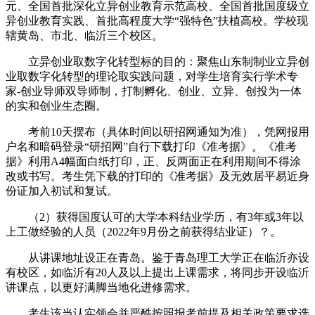
元、全国首批深化立异创业教育示范高校、全国首批国度级立
异创业教育实践、首批高程度大学“强特色”扶植高校。学校现
辖黄岛、市北、临沂三个校区。
立异创业取数字化转型标的目的：聚焦山东制制业立异创
业取数字化转型的理论取实践问题，对学生培育实行学术专
家-创业导师双导师制，打制孵化、创业、立异、创投为一体
的实和创业生态圈。
考前10天摆布（具体时间以研招网通知为准），凭网报用
户名和暗码登录“研招网”自行下载打印《准考据》。《准考
据》利用A4幅面白纸打印，正、反两面正在利用期间不得涂
改或书写。考生凭下载的打印的《准考据》及无效居平易近身
份证加入初试和复试。
（2）获得国度认可的大学本科结业学历，有3年或3年以
上工做经验的人员（2022年9月份之前获得结业证）？。
从讲课地址设正在青岛。鉴于青岛理工大学正在临沂亦设
有校区，如临沂有20人及以上提出上课需求，将同步开设临沂
讲课点，以更好满脚当地化进修需求。
考生该当认实领会并严酷按照报考前提及相关政策要求选