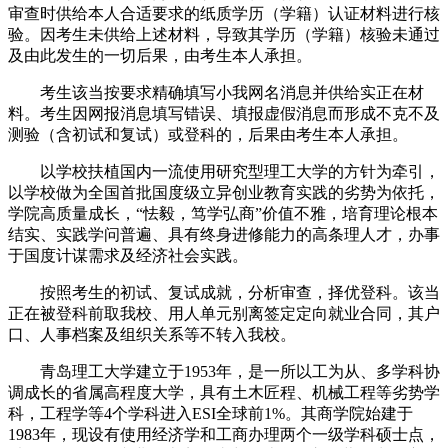
审查时供给本人合适要求的纸质学历（学籍）认证材料进行核
验。因考生未供给上述材料，导致其学历（学籍）核验未通过
及由此发生的一切后果，由考生本人承担。
考生该当按要求精确填写小我网名消息并供给实正在材
料。考生因网报消息填写错误、填报虚假消息而形成不克不及
测验（含初试和复试）或登科的，后果由考生本人承担。
以学校扶植国内一流使用研究型理工大学的方针为牵引，
以学校做为全国首批国度级立异创业教育实践的劣势为依托，
学院高质量成长，“怯毅，笃学弘商”价值不雅，培育理论根本
结实、实践学问普遍、具有终身进修能力的高条理人才，办事
于国度计谋需求及经济社会实践。
按照考生的初试、复试成就，分析审查，择优登科。该当
正在被登科前取我校、用人单元别离签定定向就业合同，其户
口、人事档案及组织关系等不转入我校。
青岛理工大学建立于1953年，是一所以工为从、多学科协
调成长的省属高程度大学，具有土木匠程、机械工程等劣势学
科，工程学等4个学科进入ESI全球前1%。其商学院始建于
1983年，现设有使用经济学和工商办理两个一级学科硕士点，