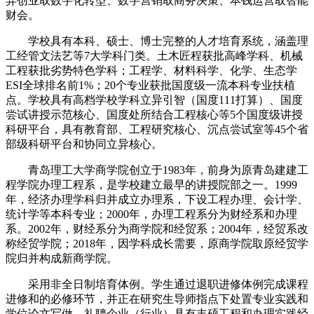
异创业取数字化转型、数字营销取商务决策、本钱运营取智能
财会。
学校具有本科、硕士、博士完整的人才培育系统，涵盖理
工经管文法艺等7大学科门类。土木匠程获批高峰学科、机械
工程获批劣势特色学科；工程学、材料科学、化学、生态学
ESI全球排名前1%；20个专业获批国度级一流本科专业扶植
点。学校具有高档学校学科立异引智（国度111打算）、国度
尝试讲授示范核心、国度处所结合工程核心等5个国度级讲授
科研平台，具有教育部、工程研究核心、沉点尝试室等45个省
部级科研平台和协同立异核心。
青岛理工大学商学院创立于1983年，前身为原青岛建建工
程学院办理工程系，是学校建立最早的讲授院部之一。1999
年，经济办理学科归并成立办理系，下设工程办理、会计学、
统计学等本科专业；2000年，办理工程系分为财经系和办理
系。2002年，财经系分为商学院和经贸系；2004年，经贸系改
称经贸学院；2018年，因学科成长需要，原商学院取原经贸学
院归并构成新商学院。
采用非全日制培育体例。学生通过退职进修体例完成课程
进修和的必修环节，并正在研究生导师指点下处置专业实践和
学位论文写做。礼聘企业（行业）具有丰硕工程和办理实践经