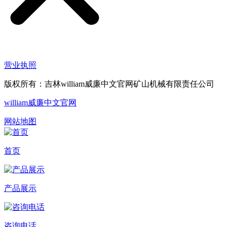
营业执照
版权所有：吉林william威廉中文官网矿山机械有限责任公司
william威廉中文官网
网站地图
首页
产品展示
咨询电话