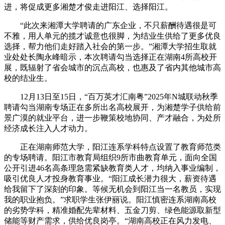
进，将促成更多湘楚才俊走进阳江、选择阳江。
“此次来湘潭大学聘请的广东企业，不只薪酬待遇很是可
不雅，用人单元的揽才诚意也很脚，为结业生供给了更多优良
选择，帮力他们走好踏入社会的第一步。”湘潭大学招生取就
业处处长陶永峰暗示，本次聘请勾当选择正在湖南4所高校开
展，既辐射了省会城市的沉点高校，也惠及了省内其他城市高
校的结业生。
12月13日至15日，“百万英才汇南粤”2025年N城联动秋季
聘请勾当湖南专场正在多所出名高校展开，为湘楚学子供给前
景广漠的就业平台，进一步鞭策校地协同、产才融合，为处所
经济成长注入人才动力。
正在湖南师范大学，阳江连系学科特点设置了教育师范类
的专场聘请。阳江市教育局组织9所市曲教育单元，面向全国
公开引进46名高条理急需紧缺教育类人才，均纳入事业编制，
吸引优良人才投身教育事业。“阳江成长潜力很大，薪资待遇
给我留下了深刻的印象。等候无机会到阳江当一名教员，实现
我的职业抱负。”求职学生张伊丽说。阳江慎密连系湖南高校
的劣势学科，精准婚配先辈材料、五金刀剪、绿色能源取新型
储能等财产需求，供给优良岗亭。“湖南高校正在风力发电、