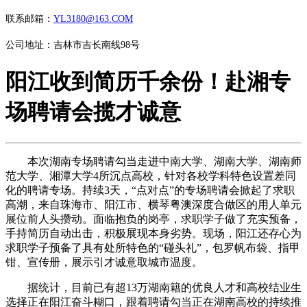
联系邮箱：
YL3180@163.COM
公司地址：吉林市吉长南线98号
阳江收到简历千余份！赴湘专
场聘请会揽才诚意
本次湖南专场聘请勾当走进中南大学、湖南大学、湖南师
范大学、湘潭大学4所沉点高校，针对各校学科特色设置差同
化的聘请专场。持续3天，“点对点”的专场聘请会掀起了求职
高潮，来自珠海市、阳江市、横琴粤澳深度合做区的用人单元
展位前人头攒动。面临抱负的岗亭，求职学子做了充实预备，
手持简历自动出击，积极展现本身劣势。现场，阳江还存心为
求职学子预备了具有处所特色的“碰头礼”，包罗帆布袋、指甲
钳、宣传册，展示引才诚意取城市温度。
据统计，目前已有超13万湖南籍的优良人才和高校结业生
选择正在阳江奋斗糊口，跟着聘请勾当正在湖南高校的持续推