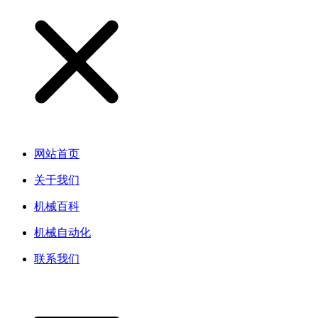
网站首页
关于我们
机械百科
机械自动化
联系我们