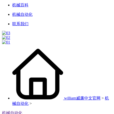
机械百科
机械自动化
联系我们
william威廉中文官网
>
机
械自动化
>
机械自动化