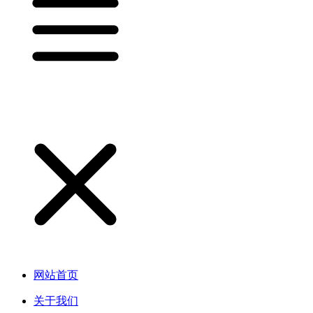
网站首页
关于我们