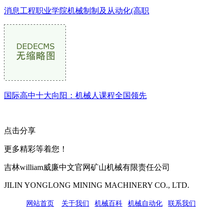
消息工程职业学院机械制制及从动化(高职
国际高中十大向阳：机械人课程全国领先
点击分享
更多精彩等着您！
吉林william威廉中文官网矿山机械有限责任公司
JILIN YONGLONG MINING MACHINERY CO., LTD.
网站首页
|
关于我们
|
机械百科
|
机械自动化
|
联系我们