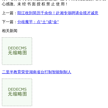
心感激。未 经 书 面 授 权 禁 止 使 用！
上一篇：
阳江收到简历千余份！赴湘专场聘请会揽才诚意
下一篇：
分歧魔芋：点“土”成“金”
相关新闻
二里半教育荣登湖南省台打制智能制制人