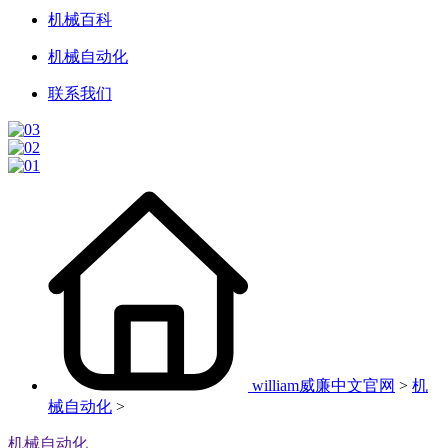
机械百科
机械自动化
联系我们
william威廉中文官网
>
机
械自动化
>
机械自动化