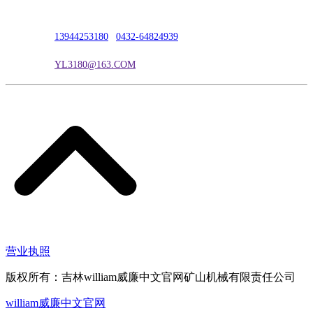
联系人：吴冰
联系电话：
13944253180
|
0432-64824939
电子邮箱：
YL3180@163.COM
营业执照
版权所有：吉林william威廉中文官网矿山机械有限责任公司
william威廉中文官网