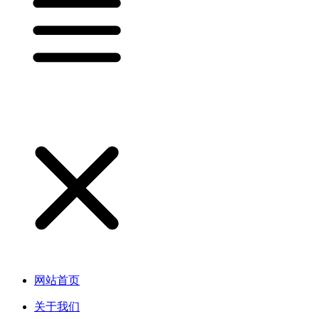
网站首页
关于我们