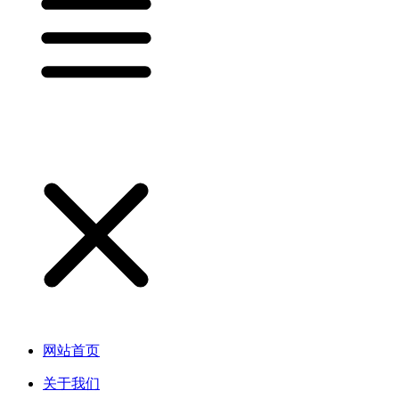
网站首页
关于我们