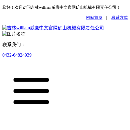
您好！欢迎访问吉林william威廉中文官网矿山机械有限责任公司！
网站首页
|
联系方式
联系我们：
0432-64824939