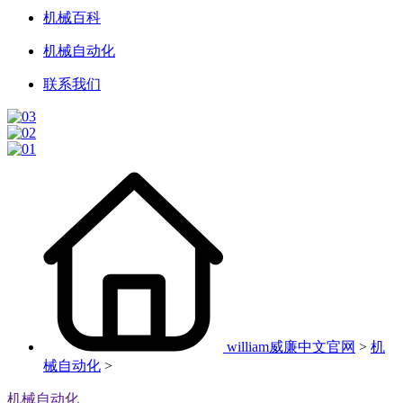
机械百科
机械自动化
联系我们
william威廉中文官网
>
机
械自动化
>
机械自动化