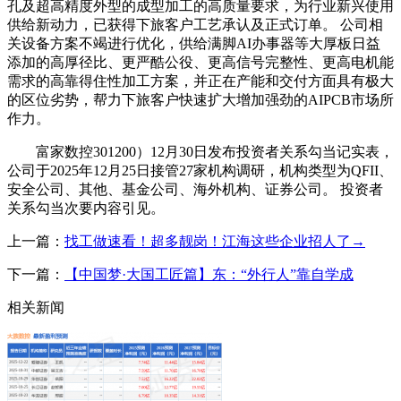
孔及超高精度外型的成型加工的高质量要求，为行业新兴使用
供给新动力，已获得下旅客户工艺承认及正式订单。 公司相
关设备方案不竭进行优化，供给满脚AI办事器等大厚板日益
添加的高厚径比、更严酷公役、更高信号完整性、更高电机能
需求的高靠得住性加工方案，并正在产能和交付方面具有极大
的区位劣势，帮力下旅客户快速扩大增加强劲的AIPCB市场所
作力。
富家数控301200）12月30日发布投资者关系勾当记实表，
公司于2025年12月25日接管27家机构调研，机构类型为QFII、
安全公司、其他、基金公司、海外机构、证券公司。 投资者
关系勾当次要内容引见。
上一篇：
找工做速看！超多靓岗！江海这些企业招人了→
下一篇：
【中国梦·大国工匠篇】东：“外行人”靠自学成
相关新闻