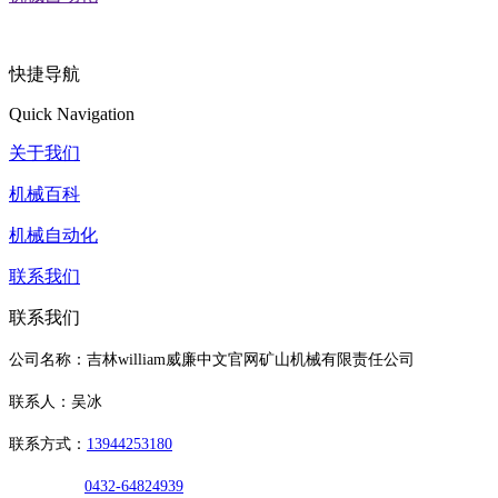
快捷导航
Quick Navigation
关于我们
机械百科
机械自动化
联系我们
联系我们
公司名称：吉林william威廉中文官网矿山机械有限责任公司
联系人：吴冰
联系方式：
13944253180
0432-64824939