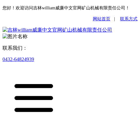
您好！欢迎访问吉林william威廉中文官网矿山机械有限责任公司！
网站首页
|
联系方式
联系我们：
0432-64824939