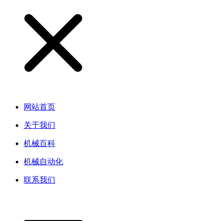
网站首页
关于我们
机械百科
机械自动化
联系我们