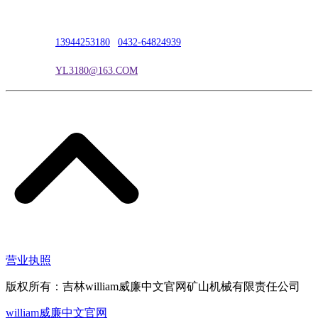
联系人：吴冰
联系电话：
13944253180
|
0432-64824939
电子邮箱：
YL3180@163.COM
营业执照
版权所有：吉林william威廉中文官网矿山机械有限责任公司
william威廉中文官网