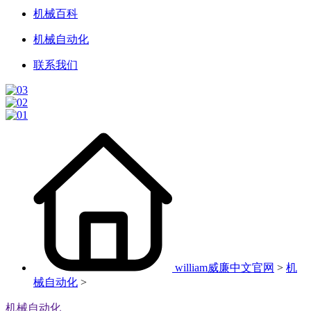
机械百科
机械自动化
联系我们
william威廉中文官网
>
机
械自动化
>
机械自动化