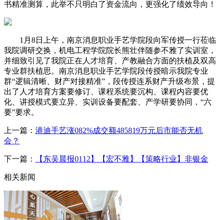
书精准测算，此举不只明白了资金流向，更强化了绩效导向！
1月8日上午，南京消息职业手艺学院段向军传授一行莅临
我院调研交换，机电工程学院院长熊壮伴随参不雅了实训室，
并细致引见了我院正在人才培育、产教融合方面的扶植及双高
专业群扶植思。南京消息职业手艺学院段传授暗示我院专业
群“逻辑清晰、财产对接精准”，段传授连系财产升级布景，提
出了人才培育方案要修订、课程系统要沉构、课程内容要优
化、讲授模式要立异、实训设备要配套、产学研要协同，“六
要”要求。
上一篇：
港迪手艺涨082%成交额485819万元后市能否无机
会？
下一篇：
【东吴晨报0112】【宏不雅】【策略行业】非银金
相关新闻