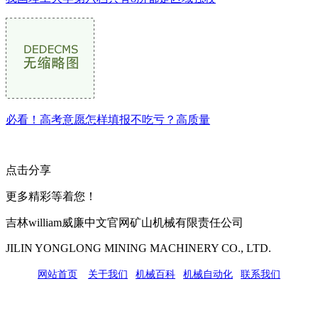
必看！高考意愿怎样填报不吃亏？高质量
点击分享
更多精彩等着您！
吉林william威廉中文官网矿山机械有限责任公司
JILIN YONGLONG MINING MACHINERY CO., LTD.
网站首页
|
关于我们
|
机械百科
|
机械自动化
|
联系我们
公司地址：吉林市吉长南线98号