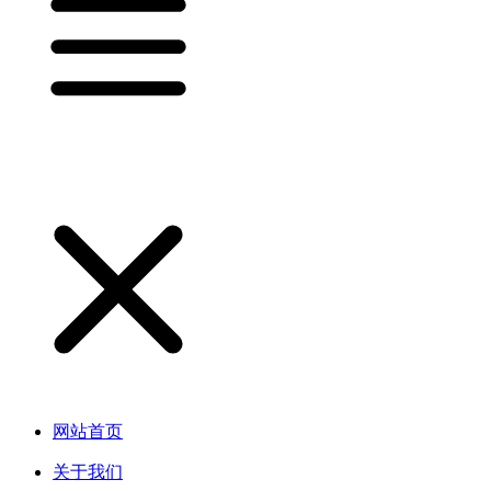
网站首页
关于我们