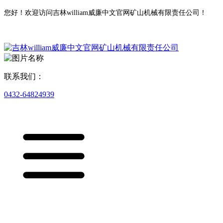
您好！欢迎访问吉林william威廉中文官网矿山机械有限责任公司！
联系我们：
0432-64824939