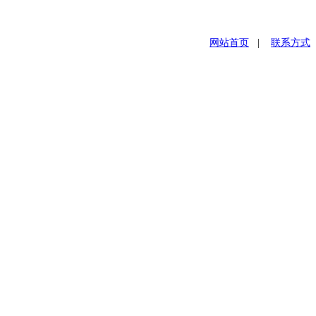
网站首页
|
联系方式