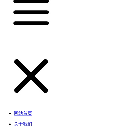
网站首页
关于我们