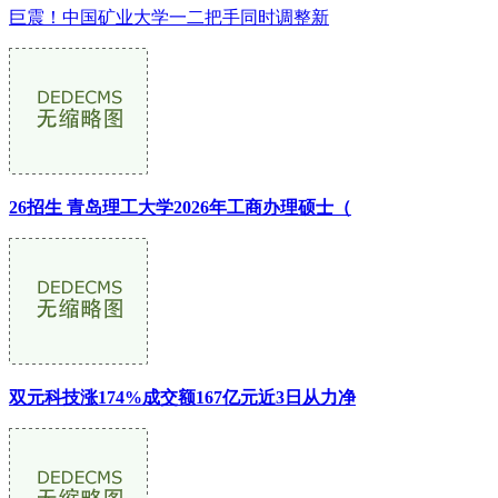
巨震！中国矿业大学一二把手同时调整新
26招生 青岛理工大学2026年工商办理硕士（
双元科技涨174%成交额167亿元近3日从力净