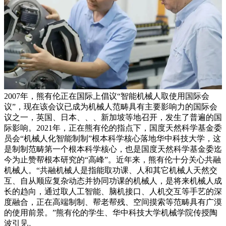
2007年，熊有伦正在国际上倡议“智能机械人取使用国际会
议”，现在该会议已成为机械人范畴具有主要影响力的国际会
议之一，英国、日本、、、新加坡等地召开，发生了普遍的国
际影响。2021年，正在熊有伦的指点下，国度天然科学基金委
员会“机械人化智能制制”根本科学核心落地华中科技大学，这
是制制范畴第一个根本科学核心，也是国度天然科学基金委迄
今为止赞帮根本研究的“高峰”。近年来，熊有伦十分关心共融
机械人。“共融机械人是指能取功课、人和其它机械人天然交
互、自从顺应复杂动态并协同功课的机械人，是将来机械人成
长的趋向，通过取人工智能、脑机接口、人机交互等手艺的深
度融合，正在高端制制、帮老帮残、空间摸索等范畴具有广漠
的使用前景。”熊有伦的学生、华中科技大学机械学院传授陶
波引见。