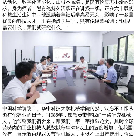
从动化、数字化智能化，由根本高端，是熊有伦矢志不渝的逃
求。身为师者，熊有伦持久活跃正在讲授一线。正在六十载的
科教生活生计中，他激励着年轻后学高昂无为，影响了一多量
优良的科技人才。正在指点学生时，熊有伦经常强调：“国度
需要什么，我们就研究什么。”
中国科学院院士、华中科技大学机械学院传授丁汉忘不了跟从
熊有伦肄业的日子。“1986年，熊教员带着我们一路研究机械
人，他常到我们宿舍来，跟我们一字一字推敲论文。其时全球
范畴内的工业机械人总数以每年30%以上的速度增加，但我国
没有一台示教再现式关节型机械人，更谈不上出产使用，强烈