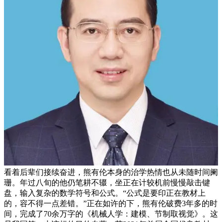
看着后辈们接续奋进，熊有伦本身的治学热情也从未随时间阑
珊。年过八旬的他仍笔耕不辍，坐正在计较机前慢慢敲击键
盘，输入复杂的数学符号和公式。“公式是要印正在教材上
的，容不得一点差错。”正在如许的下，熊有伦破费3年多的时
间，完成了70余万字的《机械人学：建模、节制取视觉》。这