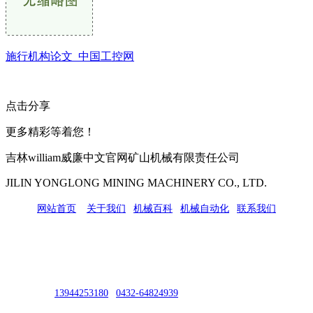
施行机构论文_中国工控网
点击分享
更多精彩等着您！
吉林william威廉中文官网矿山机械有限责任公司
JILIN YONGLONG MINING MACHINERY CO., LTD.
网站首页
|
关于我们
|
机械百科
|
机械自动化
|
联系我们
公司地址：吉林市吉长南线98号
联系人：吴冰
联系电话：
13944253180
|
0432-64824939