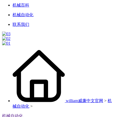
机械百科
机械自动化
联系我们
william威廉中文官网
>
机
械自动化
>
机械自动化