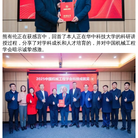
熊有伦正在获感言中，回首了本人正在华中科技大学的科研讲
授过程，分享了对学科成长和人才培育的，并对中国机械工程
学会暗示诚挚感激。