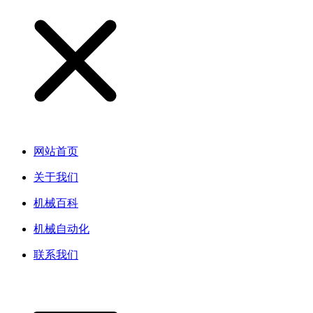
网站首页
关于我们
机械百科
机械自动化
联系我们