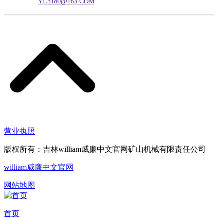
电子邮箱：
YL3180@163.COM
营业执照
版权所有：吉林william威廉中文官网矿山机械有限责任公司
william威廉中文官网
网站地图
首页