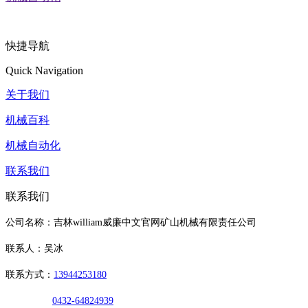
快捷导航
Quick Navigation
关于我们
机械百科
机械自动化
联系我们
联系我们
公司名称：吉林william威廉中文官网矿山机械有限责任公司
联系人：吴冰
联系方式：
13944253180
0432-64824939