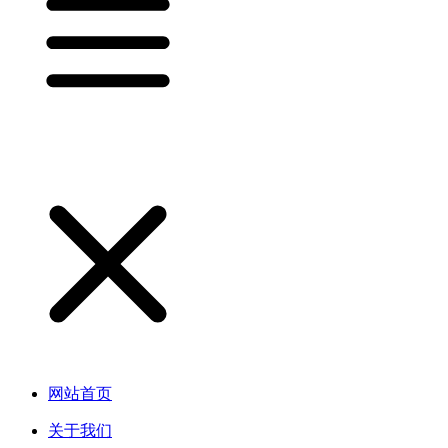
网站首页
关于我们