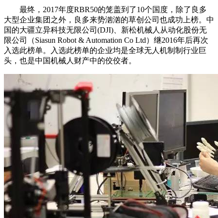
最终，2017年度RBR50的笼盖到了10个国度，除了良多
大型企业集团之外，良多来势汹汹的草创公司也成功上榜。中
国的大疆立异科技无限公司(DJI)、新松机械人从动化股份无
限公司（Siasun Robot & Automation Co Ltd）继2016年后再次
入选此榜单。入选此榜单的企业均是全球无人机制制行业巨
头，也是中国机械人财产中的佼佼者。