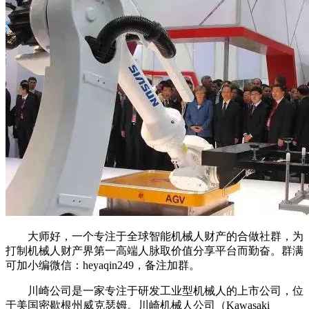
大师好，一个专注于全球智能机械人财产的合做社群，为
打制机械人财产界第一高端人脉取价值分享平台而勤奋。群满
可加小编微信：heyaqin249，备注加群。
川崎公司是一家专注于研发工业型机械人的上市公司，位
于美国密歇根州威克瑟姆。川崎机械人公司（Kawasaki