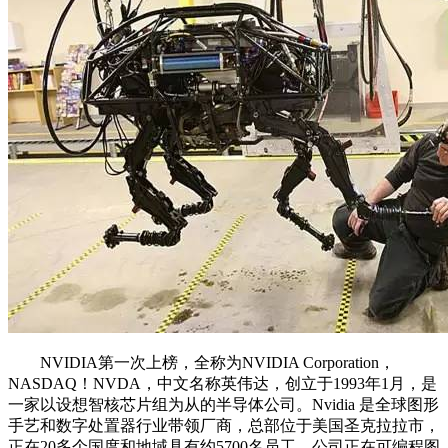
NVIDIA第一次上榜，全称为NVIDIA Corporation，
NASDAQ！NVDA，中文名称英伟达，创立于1993年1月，是
一家以设想智核芯片组为从的半导体公司。Nvidia 是全球图形
手艺和数字处置器行业带领厂商，总部位于美国圣克拉拉市，
正在20多个国度和地域具有约5700名员工。公司正在可编程图