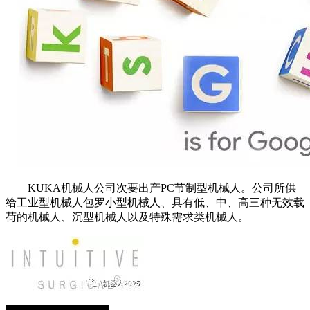
KUKA机械人公司次要出产PC节制型机械人。公司所供
给工业型机械人包罗小型机械人、具有低、中、高三种无效载
荷的机械人、沉型机械人以及特殊需求类机械人。