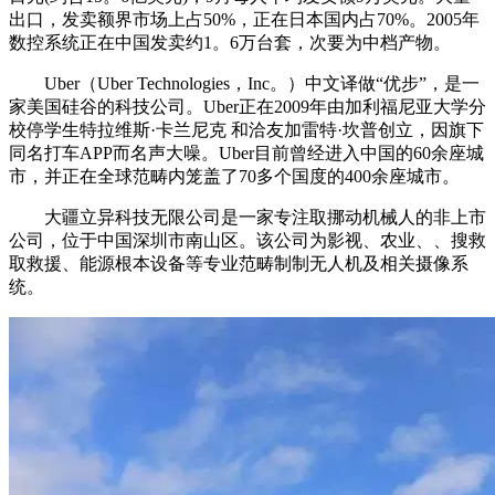
出口，发卖额界市场上占50%，正在日本国内占70%。2005年
数控系统正在中国发卖约1。6万台套，次要为中档产物。
Uber（Uber Technologies，Inc。）中文译做“优步”，是一
家美国硅谷的科技公司。Uber正在2009年由加利福尼亚大学分
校停学生特拉维斯·卡兰尼克 和洽友加雷特·坎普创立，因旗下
同名打车APP而名声大噪。Uber目前曾经进入中国的60余座城
市，并正在全球范畴内笼盖了70多个国度的400余座城市。
大疆立异科技无限公司是一家专注取挪动机械人的非上市
公司，位于中国深圳市南山区。该公司为影视、农业、、搜救
取救援、能源根本设备等专业范畴制制无人机及相关摄像系
统。