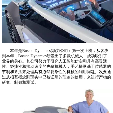
本年是Boston Dynamics(动力公司）第一次上榜，从客岁
到本年，Boston Dynamics研发出了多款机械人，成功吸引了
业界的关心。其公司努力于研究人工智能仿实和具有高灵活
性、矫捷性和挪动速度的先辈机械人，手艺操纵基于传感器的
节制和算法来处理具有必然复杂性的机械的利用问题。次要通
过从根基概念到现实中已被证明的理论的使用，来进行产物的
研究、制做和测试。