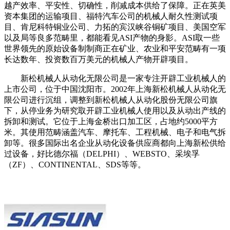
越产效率、平安性、切确性，削减成本供给了保障。正在英美
资本集团的运输项目、福特汽车公司的机械人耐久性测试项
目、肯尼科特铜业公司、力拓的宾汉峡谷铜矿项目、美国空军
以及局等良多范畴里，都能看见ASI产物的身影。ASI取一些
世界领先的原始设备制制商正在矿业、农业和平安范畴有一项
长达数年、投资数百万美元的机械人产物开辟项目。
新松机械人从动化无限公司是一家专注开辟工业机械人的
上市公司，位于中国沈阳市。2002年上海新松机械人从动化无
限公司进行沉组，调整到新松机械人从动化股份无限公司旗
下，从停业务为研究取开辟工业机械人使用以及从动出产线的
拆卸和测试。它位于上海金桥出口加工区，占地约5000平方
米。其使用范畴涵盖汽车、摩托车、工程机械、电子和电气拆
卸等。很多国际出名企业从动化设备供应商都向上海新松供给
过设备，好比德尔福（DELPHI）、WEBSTO、采埃孚
（ZF）、CONTINENTAL、SDS等等。