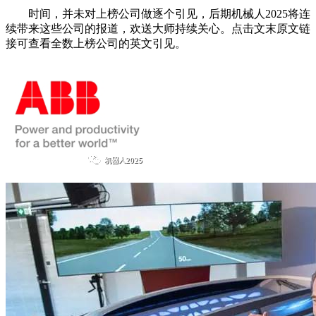
时间，并未对上榜公司做逐个引见，后期机械人2025将连
续带来这些公司的报道，欢送大师持续关心。点击文末原文链
接可查看全数上榜公司的英文引见。