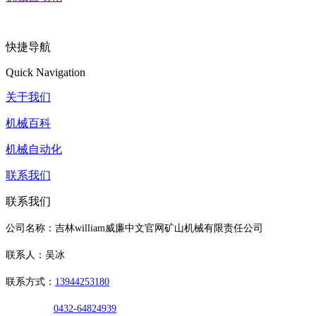
快捷导航
Quick Navigation
关于我们
机械百科
机械自动化
联系我们
联系我们
公司名称：吉林william威廉中文官网矿山机械有限责任公司
联系人：吴冰
联系方式：
13944253180
0432-64824939