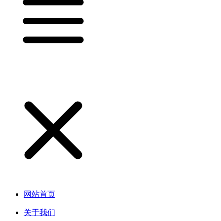
网站首页
关于我们