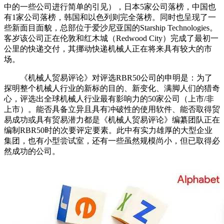
中的一些公司进行简单的引见），日本5家公司落榜，中国也
有1家公司落榜，韩国和以色列则完全落榜。同时也呈现了一
些新面目面貌，总部位于爱沙尼亚国的Starship Technologies。
客岁该公司正在伦敦和红木城（Redwood City）完成了最初一
公里的快递交付，其挪动快递机械人正在将来具有较大的市
场。
《机械人贸易评论》对评选RBR50公司的申明是：为了
探明整个机械人行业的新标的目的、新变化、满脚人们的猎奇
心，评选出全球机械人行业最有影响力的50家公司（上市/非
上市）。能否具备立异且具有冲破性的使用软件、能否取得贸
易成功或具有贸易潜力都是《机械人贸易评论》编纂团队正在
编制RBR50时的次要评定要素。此中有实力雄厚的大型企业
集团，也有小型尝试室，还有一些虽然规模尚小，但已取得必
然成功的公司。