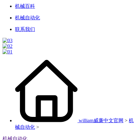
机械百科
机械自动化
联系我们
william威廉中文官网
>
机
械自动化
>
机械自动化