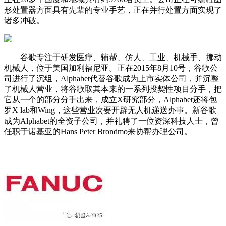
形处置器方面具有先辈的专业手艺，正在并行处置方面实现了
诸多冲破。
谷歌专注于研发医疗、辅帮、仿人、工业、机械手、挪动
机械人，位于美国加利福尼亚。正在2015年8月10号，谷歌公
司进行了沉组，Alphabet代替谷歌成为上市实体公司，并沉整
了机械人营业，将谷歌取其本来的一系列投契性项目分手，把
它从一个的部分分手出来，成立X研究部分，Alphabet还将包
罗X lab和Wing，这些营业次要开辟无人机递送办事。新谷歌
成为Alphabet的全资子公司，并礼聘了一位资深科技人士，曾
任职于诺基亚的Hans Peter Brondmo来协帮办理公司。