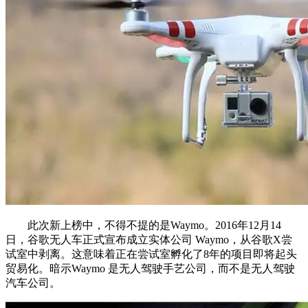
此次新上榜中，不得不提的是Waymo。2016年12月14
日，谷歌无人车正式宣布成立实体公司 Waymo，从谷歌X尝
试室中剥离。这意味着正在尝试室孵化了8年的项目即将起头
贸易化。暗示Waymo 是无人驾驶手艺公司，而不是无人驾驶
汽车公司。