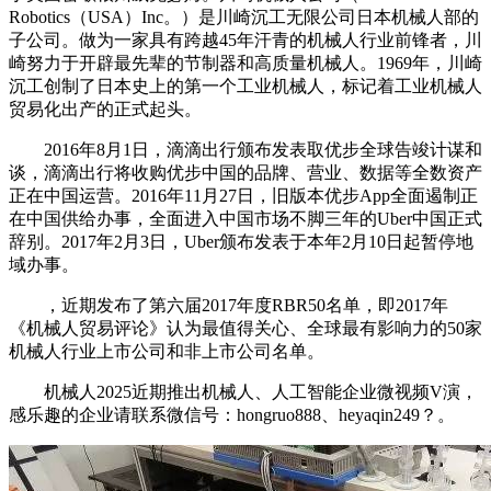
Robotics（USA）Inc。）是川崎沉工无限公司日本机械人部的
子公司。做为一家具有跨越45年汗青的机械人行业前锋者，川
崎努力于开辟最先辈的节制器和高质量机械人。1969年，川崎
沉工创制了日本史上的第一个工业机械人，标记着工业机械人
贸易化出产的正式起头。
2016年8月1日，滴滴出行颁布发表取优步全球告竣计谋和
谈，滴滴出行将收购优步中国的品牌、营业、数据等全数资产
正在中国运营。2016年11月27日，旧版本优步App全面遏制正
在中国供给办事，全面进入中国市场不脚三年的Uber中国正式
辞别。2017年2月3日，Uber颁布发表于本年2月10日起暂停地
域办事。
，近期发布了第六届2017年度RBR50名单，即2017年
《机械人贸易评论》认为最值得关心、全球最有影响力的50家
机械人行业上市公司和非上市公司名单。
机械人2025近期推出机械人、人工智能企业微视频V演，
感乐趣的企业请联系微信号：hongruo888、heyaqin249？。