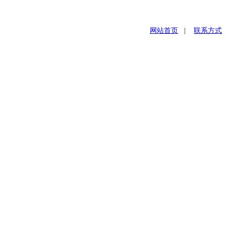
网站首页
|
联系方式