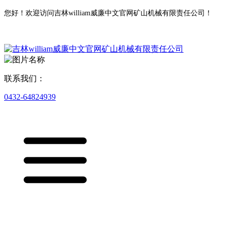
您好！欢迎访问吉林william威廉中文官网矿山机械有限责任公司！
联系我们：
0432-64824939