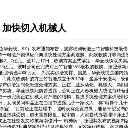
！加快切入机械人
企华菱线。SZ）发布通知布告，披露收购安徽三竹智能科技股份
一电缆产物供应商向系统处理方案商逾越。此次收购并非两边初
越2。7亿元。至12月17日，收购方案正式落定：华菱线缆取
3亿元。彼时公司已完成对三竹智能35%股权的收购。按照最新通知
配套资金4000万元，为买卖供给支撑。据悉，华菱线缆是国内
而此次收购标的方三竹智能成立于2017年，坐落于安徽马，
客户供给定制化毗连处理方案。正在工业从动化、机械人、新能源
户劣势。华菱线缆此前曾透露，公司正在人形机械人线缆范畴营
一步完美正在机械人财产链的结构，提拔系统处理方案供给能力
，女演员闫学晶正在曲播中透露儿子一家收入，称“就挣个几十万
事宜，“目前还正在处理中，临时没有处置成果，能够寄望发布
扭送致其受伤，超出需要限度。庭审前，人家眷代办署理律师王
友正在社交发文称被海南儋州一“精神病”，按照其发布的视频内
公开传递3起典型案例为优良收集次序，无效净化收集，洛龙自