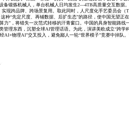
设备锻炼机械人，单台机械人日均发生2—4TB高质量交互数据
，实现跨品牌、跨场景复用。取此同时，人尺度化手艺委员会（TC5
这种“先定尺度、再铺数据、后扩生态”的路径，使中国无望正在将来
LM+算力”，将错失一次范式转移的汗青窗口。中国的具身智能路
这类管理东西，沉塑全球AI管理话语。为此，演讲美欧成立“跨
AI+物理AI”交叉投入，避免鄙人一轮“世界模子”竞赛中掉
目