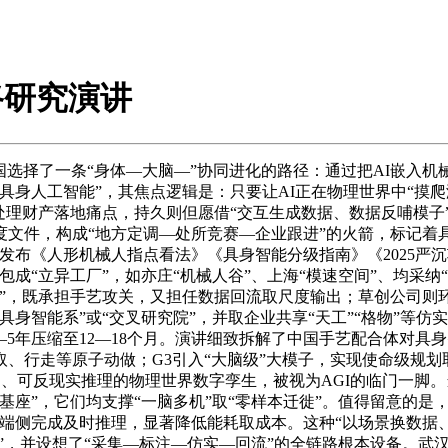
路研究演讲
选择了一条“身体—大脑—”协同进化的路径：通过把AI嵌入
具身人工智能”，其焦点逻辑是：只要让AI正在物理世界中“摸爬
理财产落地痛点，持久则但愿借“交互生成数据、数据反哺模子”
度文件，构成“地方定调—处所竞赛—企业跟进”的火箭，标记着
发布《人形机械人指点看法》《具身智能分级指南》《2025严沉
成“立异工厂”，如亦庄“机械人谷”、上海“模速空间”、均采
”，既承担手艺攻关，又担任数据回流取尺度输出；草创公司则环
成立“具身智能系”或“交叉研究院”，并取企业共享“天工”“格物”
年压缩至12—18个月。演讲细致拆解了中国手艺配合体对具身智能
、行走等原子动做；G3引入“大脑级”大模子，实现使命级规划取
、可反现实推理的物理世界数字孪生，被视为AGI的临门一脚。当
子等“通器具身基座”，它们均支撑“一脑多机”取“零样本迁徙”。值得
正在端侧完成及时推理，显著降低能耗取成本。这种“以场景换数
”，并设想了“采集—标注—仿实—回流”的全链路根本设备。武汉“