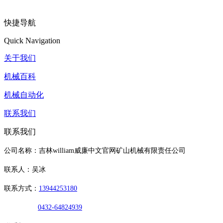
快捷导航
Quick Navigation
关于我们
机械百科
机械自动化
联系我们
联系我们
公司名称：吉林william威廉中文官网矿山机械有限责任公司
联系人：吴冰
联系方式：
13944253180
0432-64824939